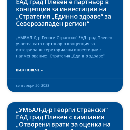
ЕАД град Плевен е партньор в
концепция за инвестиции на
„Стратегия „Единно здраве“ за
Северозападен регион“
„УМБАЛ-Д-р Георги Странски” ЕАД град Плевен
участва като партньор в концепция за
интегрирани териториални инвестиции с
наименование: Стратегия „Единно здраве“
ВИЖ ПОВЕЧЕ »
септември 20, 2023
„УМБАЛ-Д-р Георги Странски“
ЕАД град Плевен с кампания
„Отворени врати за оценка на