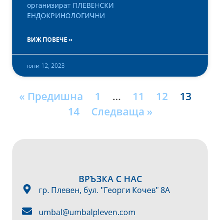
организират ПЛЕВЕНСКИ
ЕНДОКРИНОЛОГИЧНИ
ВИЖ ПОВЕЧЕ »
юни 12, 2023
« Предишна
1
…
11
12
13
14
Следваща »
ВРЪЗКА С НАС
гр. Плевен, бул. "Георги Кочев" 8А
umbal@umbalpleven.com