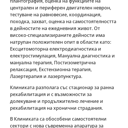
плантография, оценка на функциите на
централен и периферен двигателен неврон,
тестуване на равновесие, координация,
походка, захват, оценка на самостоятелността
в дейностите на ежедневния живот. От
високо-специализираните дейности има
натрупан положителен опит в области като:
Ексцитомоторна електродиагностика и
електростимулация, Мануална диагностика и
мануална терапия, Постизометрична
релаксация, Екстензионна терапия,
Лазертерапия и лазерпунктура.
Клиниката разполага със стационар за ранна
рехабилитация и с възможности за
долекуване и продължително лечение и
рехабилитация на хронични страдания.
В Клиниката са обособени самостоятелни
сектори с нова съвременна апаратура за