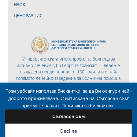
НЗОК
ЦЕНОРАЗПИС
Университетската многопрофилна болница за
активно лечение “Д-р Георги Странски” - Плевен е
създадена преди повече от 160 години и е най-
голямото лечебно заведение за болнична помощ в
Северна България.
Този уебсайт използва бисквитки, за да Ви осигури най-
доброто преживяване. С натискане на ‘Съгласен съм’
приемате нашата Политика за бисквитки.”
Съгласен съм
© 2026 Всички права запазени | Разработено то
Lemon Graphics
Decline