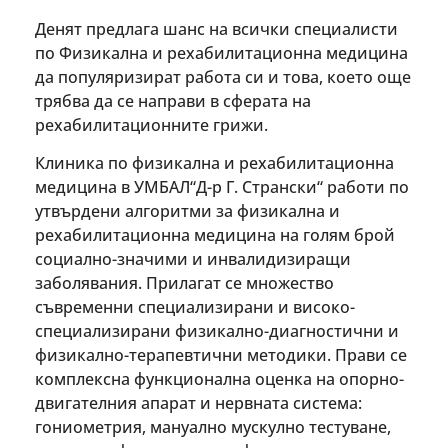
Денят предлага шанс на всички специалисти
по Физикална и рехабилитационна медицина
да популяризират работа си и това, което още
трябва да се направи в сферата на
рехабилитационните грижи.
Клиника по физикална и рехабилитационна
медицина в УМБАЛ“Д-р Г. Странски“ работи по
утвърдени алгоритми за физикална и
рехабилитационна медицина на голям брой
социално-значими и инвалидизиращи
заболявания. Прилагат се множество
съвременни специализирани и високо-
специализирани физикално-диагностични и
физикално-терапевтични методики. Прави се
комплексна функционална оценка на опорно-
двигателния апарат и нервната система:
гониометрия, мануално мускулно тестуване,