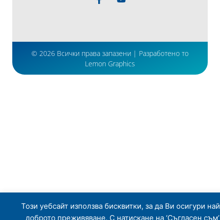
© 2026 Всички права запазени | Разработено то
Lemon Graphics
Този уебсайт използва бисквитки, за да Ви осигури най
доброто преживяване. С натискане на ‘Съгласен съм’