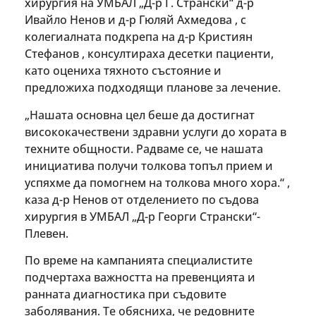
хирургия на УМБАЛ „Д-р Г. Странски“ д-р
Ивайло Ненов и д-р Гюляй Ахмедова , с
колегиалната подкрепа на д-р Кристиян
Стефанов , консултираха десетки пациенти,
като оцениха тяхното състояние и
предложиха подходящи планове за лечение.
„Нашата основна цел беше да достигнат
висококачествени здравни услуги до хората в
техните общности. Радваме се, че нашата
инициатива получи толкова топъл прием и
успяхме да помогнем на толкова много хора.“ ,
каза д-р Ненов от отделението по съдова
хирургия в УМБАЛ „Д-р Георги Странски“-
Плевен.
По време на кампанията специалистите
подчертаха важността на превенцията и
ранната диагностика при съдовите
заболявания. Те обясниха, че редовните