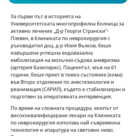
За първи път в историята на
Университетската многопрофилна болница за
активно лечение „Д-р Георги Странски“-
Плевен, в Клиниката по неврохирургия с
ръководител доц. д-р Илия Вълков, беше
извършена успешна ендовазална
емболизация на мозъчно-съдова аневризма
(артерия базиларис). Пациентът, мъж на 61
години, беше приет в тежко състояние (кома)
във Второ отделение по анестезиология и
реанимация (САРИЛ), където е стабилизиран и
подготвен за оперативната интервенция.
По време на сложната процедура, екипът от
висококвалифицирани лекари на Клиниката
по неврохирургия използва най-съвременна
технология и апаратура на световно ниво.