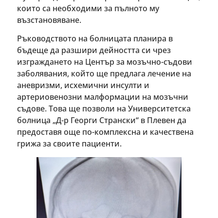
които са необходими за пълното му
възстановяване.
Ръководството на болницата планира в
бъдеще да разшири дейността си чрез
изграждането на Център за мозъчно-съдови
заболявания, който ще предлага лечение на
аневризми, исхемични инсулти и
артериовенозни малформации на мозъчни
съдове. Това ще позволи на Университетска
болница „Д-р Георги Странски“ в Плевен да
предоставя още по-комплексна и качествена
грижа за своите пациенти.