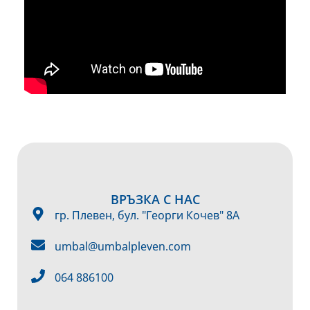
ВРЪЗКА С НАС
гр. Плевен, бул. "Георги Кочев" 8А
umbal@umbalpleven.com
064 886100