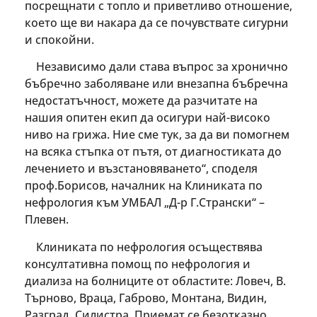
посрещнати с топло и приветливо отношение,
което ще ви накара да се почувствате сигурни
и спокойни.
Независимо дали става въпрос за хронично
бъбречно заболяване или внезапна бъбречна
недостатъчност, можете да разчитате на
нашия опитен екип да осигури най-високо
ниво на грижа. Ние сме тук, за да ви помогнем
на всяка стъпка от пътя, от диагностиката до
лечението и възстановяването“, споделя
проф.Борисов, началник на Клиниката по
нефрология към УМБАЛ „Д-р Г.Странски“ –
Плевен.
Клиниката по нефрология осъществява
консултативна помощ по нефрология и
диализа на болниците от областите: Ловеч, В.
Търново, Враца, Габрово, Монтана, Видин,
Разград, Силистра. Приемат се безотказно