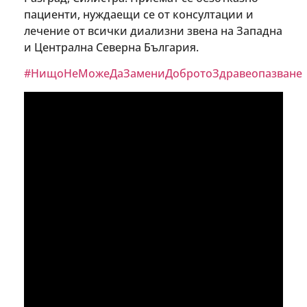
пациенти, нуждаещи се от консултации и
лечение от всички диализни звена на Западна
и Централна Северна България.
#НищоНеМожеДаЗамениДобротоЗдравеопазване