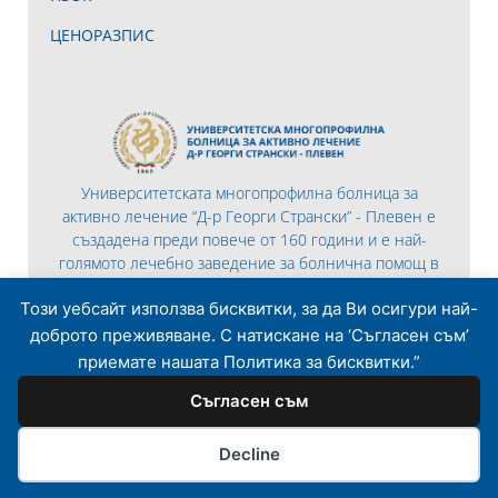
ЦЕНОРАЗПИС
Университетската многопрофилна болница за
активно лечение “Д-р Георги Странски” - Плевен е
създадена преди повече от 160 години и е най-
голямото лечебно заведение за болнична помощ в
Северна България.
Този уебсайт използва бисквитки, за да Ви осигури най-
доброто преживяване. С натискане на ‘Съгласен съм’
приемате нашата Политика за бисквитки.”
Съгласен съм
© 2026 Всички права запазени | Разработено то
Lemon Graphics
Decline