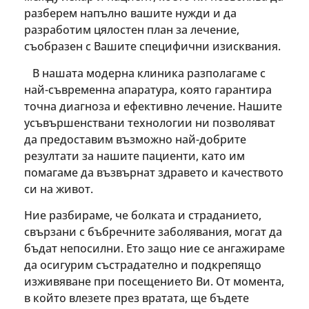
разберем напълно вашите нужди и да
разработим цялостен план за лечение,
съобразен с Вашите специфични изисквания.
В нашата модерна клиника разполагаме с
най-съвременна апаратура, която гарантира
точна диагноза и ефективно лечение. Нашите
усъвършенствани технологии ни позволяват
да предоставим възможно най-добрите
резултати за нашите пациенти, като им
помагаме да възвърнат здравето и качеството
си на живот.
Ние разбираме, че болката и страданието,
свързани с бъбречните заболявания, могат да
бъдат непосилни. Ето защо ние се ангажираме
да осигурим състрадателно и подкрепящо
изживяване при посещението Ви. От момента,
в който влезете през вратата, ще бъдете