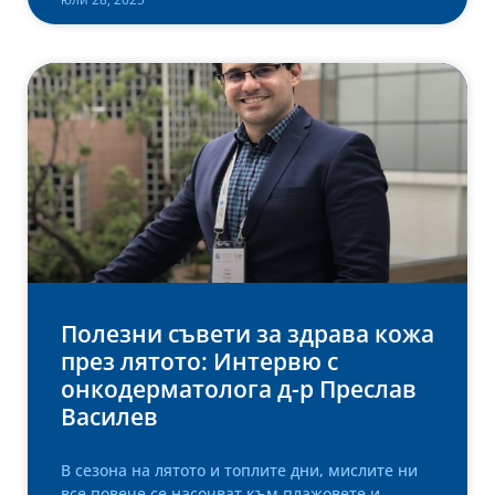
Полезни съвети за здрава кожа
през лятото: Интервю с
онкодерматолога д-р Преслав
Василев
В сезона на лятото и топлите дни, мислите ни
все повече се насочват към плажовете и