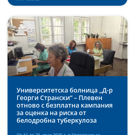
Университетска болница „Д-р
Георги Странски“ – Плевен
oтново с безплатна кампания
за оценка на риска от
белодробна туберкулоза
От 16 до 20 юни 2025 г. в Отделение за