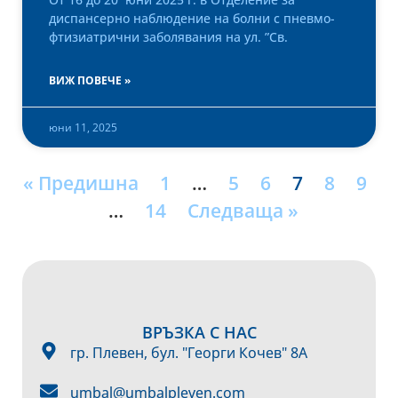
диспансерно наблюдение на болни с пневмо-
фтизиатрични заболявания на ул. ”Св.
ВИЖ ПОВЕЧЕ »
юни 11, 2025
« Предишна
1
…
5
6
7
8
9
…
14
Следваща »
ВРЪЗКА С НАС
гр. Плевен, бул. "Георги Кочев" 8А
umbal@umbalpleven.com