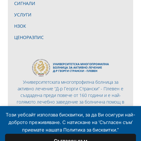
СИГНАЛИ
УСЛУГИ
НЗОК
ЦЕНОРАЗПИС
Университетската многопрофилна болница за
активно лечение “Д-р Георги Странски” - Плевен е
създадена преди повече от 160 години и е най-
голямото лечебно заведение за болнична помощ в
Северна България.
Този уебсайт използва бисквитки, за да Ви осигури най-
доброто преживяване. С натискане на ‘Съгласен съм’
приемате нашата Политика за бисквитки.”
Съгласен съм