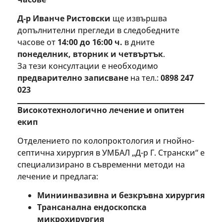
Д-р Иванче Ристовски
ще извършва
допълнителни прегледи в следобедните
часове от
14:00 до 16:00 ч.
в дните
понеделник, вторник и четвъртък
.
За тези консултации е необходимо
предварително записване
на тел.:
0898 247
023
Високотехнологично лечение и опитен
екип
Отделението по колопроктология и гнойно-
септична хирургия в УМБАЛ „Д-р Г. Странски“ е
специализирано в съвременни методи на
лечение и предлага:
Миниинвазивна и безкръвна хирургия
Трансанална ендоскопска
микрохирургия