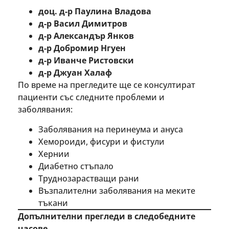
доц. д-р Паулина Владова
д-р Васил Димитров
д-р Александър Янков
д-р Добромир Нгуен
д-р Иванче Ристовски
д-р Джуан Халаф
По време на прегледите ще се консултират
пациенти със следните проблеми и
заболявания:
Заболявания на перинеума и ануса
Хемороиди, фисури и фистули
Хернии
Диабетно стъпало
Труднозарастващи рани
Възпалителни заболявания на меките
тъкани
Допълнителни прегледи в следобедните
часове