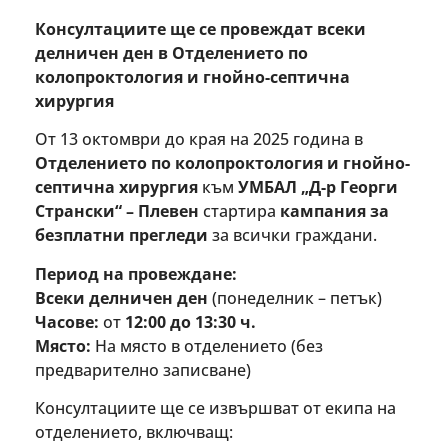
Консултациите ще се провеждат всеки
делничен ден в Отделението по
колопроктология и гнойно-септична
хирургия
От 13 октомври до края на 2025 година в
Отделението по колопроктология и гнойно-
септична хирургия
към
УМБАЛ „Д-р Георги
Странски“ – Плевен
стартира
кампания за
безплатни прегледи
за всички граждани.
Период на провеждане:
Всеки делничен ден
(понеделник – петък)
Часове:
от
12:00 до 13:30 ч.
Място:
На място в отделението (без
предварително записване)
Консултациите ще се извършват от екипа на
отделението, включващ: