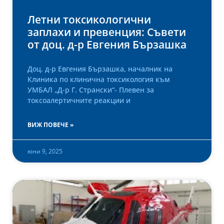
Летни токсикологични
заплахи и превенция: Съвети
от доц. д-р Евгения Бързашка
Доц. д-р Евгения Бързашка, началник на
Клиника по клинична токсикология към
УМБАЛ „Д-р Г. Странски“- Плевен за
токсоалертичните реакции и
ВИЖ ПОВЕЧЕ »
юни 9, 2025