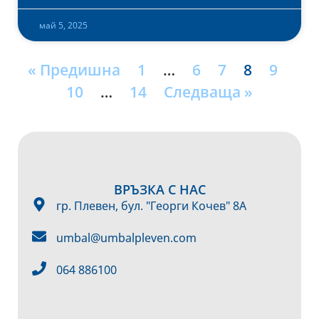
май 5, 2025
« Предишна
1
…
6
7
8
9
10
…
14
Следваща »
ВРЪЗКА С НАС
гр. Плевен, бул. "Георги Кочев" 8А
umbal@umbalpleven.com
064 886100