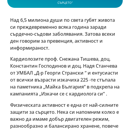
СЪРЦЕТО“
Над 6,5 милиона души по света губят живота
си преждевременно всяка година заради
сърдечно-съдови заболявания. Затова всеки
ден говорим за превенция, активност и
информираност.
Кардиолозите проф. Снежана Тишева, доц.
Константин Господинов и доц. Надя Станчева
от УМБАЛ „Д-р Георги Странски “ и ентусиасти
от всички възрасти изкачиха 225 -те стъпала
на паметника „Майка България“ в подкрепа на
кампанията „Изкачи се с кардиолога си“ .
Физическата активност е една от най-силните
защити за сърцето. Нека си напомним колко е
важно да имаме добър двигателен режим,
разнообразно и балансирано хранене, повече