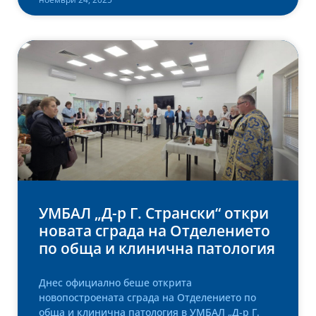
УМБАЛ „Д-р Г. Странски“ откри
новата сграда на Отделението
по обща и клинична патология
Днес официално беше открита
новопостроената сграда на Отделението по
обща и клинична патология в УМБАЛ „Д-р Г.