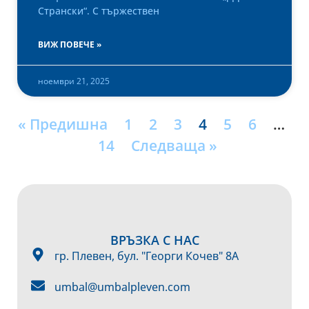
Странски“. С тържествен
ВИЖ ПОВЕЧЕ »
ноември 21, 2025
« Предишна
1
2
3
4
5
6
…
14
Следваща »
ВРЪЗКА С НАС
гр. Плевен, бул. "Георги Кочев" 8А
umbal@umbalpleven.com