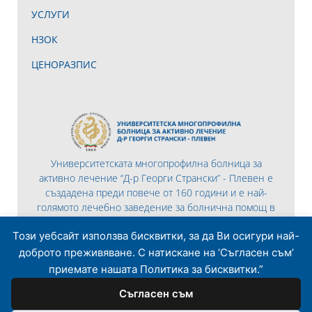
УСЛУГИ
НЗОК
ЦЕНОРАЗПИС
Университетската многопрофилна болница за
активно лечение “Д-р Георги Странски” - Плевен е
създадена преди повече от 160 години и е най-
голямото лечебно заведение за болнична помощ в
Северна България.
Този уебсайт използва бисквитки, за да Ви осигури най-
доброто преживяване. С натискане на ‘Съгласен съм’
приемате нашата Политика за бисквитки.”
Съгласен съм
© 2026 Всички права запазени | Разработено то