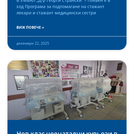
В УМБАЛ „Д-р Георги Странски“ – Плевен е в
ход Програма за подпомагане на стажант
лекари и стажант медицински сестри
ВИЖ ПОВЕЧЕ »
декември 22, 2025
Нов клас неонатални кувьози в