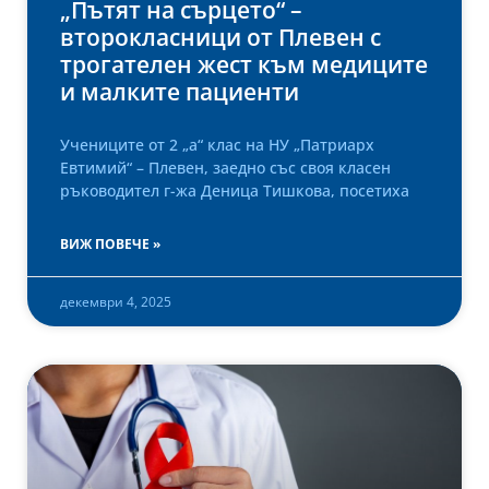
„Пътят на сърцето“ –
второкласници от Плевен с
трогателен жест към медиците
и малките пациенти
Учениците от 2 „а“ клас на НУ „Патриарх
Евтимий“ – Плевен, заедно със своя класен
ръководител г-жа Деница Тишкова, посетиха
ВИЖ ПОВЕЧЕ »
декември 4, 2025