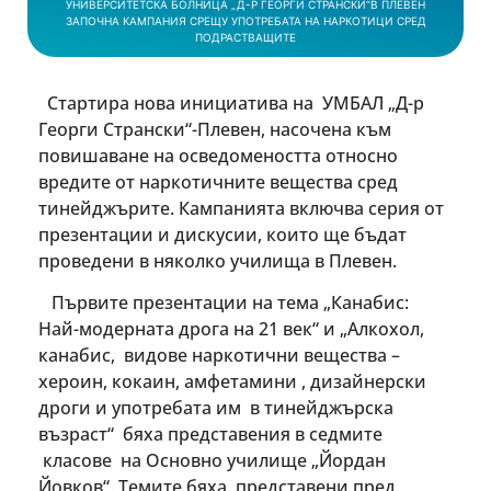
УНИВЕРСИТЕТСКА БОЛНИЦА „Д-Р ГЕОРГИ СТРАНСКИ“В ПЛЕВЕН
ЗАПОЧНА КАМПАНИЯ СРЕЩУ УПОТРЕБАТА НА НАРКОТИЦИ СРЕД
ПОДРАСТВАЩИТЕ
Стартира нова инициатива на УМБАЛ „Д-р
Георги Странски“-Плевен, насочена към
повишаване на осведомеността относно
вредите от наркотичните вещества сред
тинейджърите. Кампанията включва серия от
презентации и дискусии, които ще бъдат
проведени в няколко училища в Плевен.
Първите презентации на тема „Канабис:
Най-модерната дрога на 21 век“ и „Алкохол,
канабис, видове наркотични вещества –
хероин, кокаин, амфетамини , дизайнерски
дроги и употребата им в тинейджърска
възраст“ бяха представения в седмите
класове на Основно училище „Йордан
Йовков“. Темите бяха представени пред