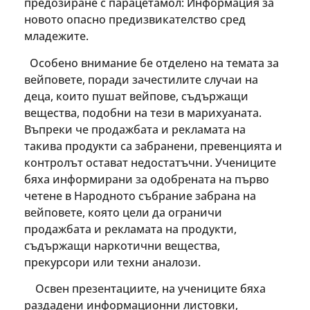
предозиране с парацетамол: Информация за
новото опасно предизвикателство сред
младежите.
Особено внимание бе отделено на темата за
вейповете, поради зачестилите случаи на
деца, които пушат вейпове, съдържащи
вещества, подобни на тези в марихуаната.
Въпреки че продажбата и рекламата на
такива продукти са забранени, превенцията и
контролът остават недостатъчни. Учениците
бяха информирани за одобрената на първо
четене в Народното събрание забрана на
вейповете, която цели да ограничи
продажбата и рекламата на продукти,
съдържащи наркотични вещества,
прекурсори или техни аналози.
Освен презентациите, на учениците бяха
раздадени информационни листовки,