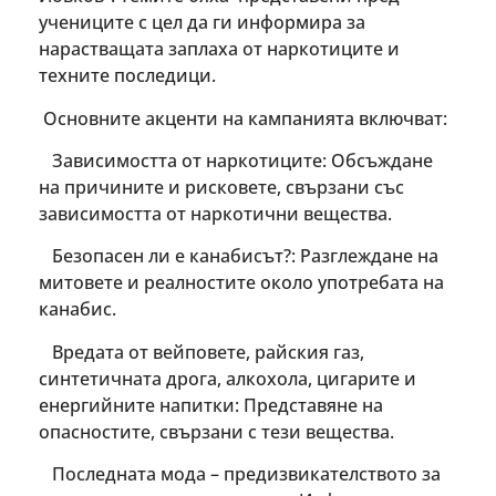
учениците с цел да ги информира за
нарастващата заплаха от наркотиците и
техните последици.
Основните акценти на кампанията включват:
Зависимостта от наркотиците: Обсъждане
на причините и рисковете, свързани със
зависимостта от наркотични вещества.
Безопасен ли е канабисът?: Разглеждане на
митовете и реалностите около употребата на
канабис.
Вредата от вейповете, райския газ,
синтетичната дрога, алкохола, цигарите и
енергийните напитки: Представяне на
опасностите, свързани с тези вещества.
Последната мода – предизвикателството за