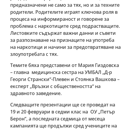
предназначени не само за тях, но и за техните
родители. Родителите играят ключова роля в
процеса на информираност и говорене за
проблема с наркотиците сред подрастващите.
Листовките съдържат важни данни и съвети
за разпознаване на признаците на употреба
на наркотици и начини за предотвратяване на
злоупотребата с тях.
Темите бяха представени от Мария Гиздовска
– главна медицинска сестра на УМБАЛ „Д-р
Георги Странски“-Плевен и Стоянка Вашкова –
експерт „Връзки с обществеността“ на
здравното заведение.
Следващите презентации ще се проведат на
19 и 20 февруари в седми клас на ОУ „Петър
Берон“, а последната седмица от месеца
кампанията ще продължи сред учениците на