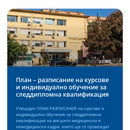
План – разписание на курсове
и индивидуално обучение за
следдипломна квалификация
Утвърден ПЛАН-РАЗПИСАНИЕ на курсове и
индивидуално обучение за следдипломна
квалификация на висшите медицински и
немедицински кадри, които ще се провеждат