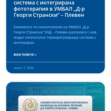
система с интегрирана
фототерапия в УМБАЛ „Д-р
Георги Странски“ – Плевен
Клиниката по неонатология на УМБАЛ „Д-р
Георги Странски“ ЕАД – Плевен разполага с нов
модел неонатална терморегулираща система с
интегриран
ВИЖ ПОВЕЧЕ »
август 7, 2026