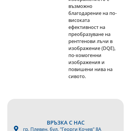
възможно
благодарение на по-
високата
ефективност на
преобразуване на
рентгенови лъчи в
изображение (DQE),
по-хомогенни
изображения и
повишени нива на
сивото.
ВРЪЗКА С НАС
гр. Плевен, бул. "Георги Кочев" 8А