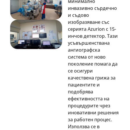
минимално
инвазивно сърдечно
и съдово
изобразяване със
серията Azurion с 15-
инчов детектор. Тази
усъвършенствана
ангиографска
система от ново
поколение помага да
се осигури
качествена грижа за
пациентите и
подобрява
ефективността на
процедурите чрез
иновативни решения
за работен процес.
Използва се в