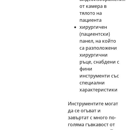
от камера в
тялото на
пациента
хирургичен
(пациентски)
панел, на който
са разположени
хирургични
ръце, снабдени с
фини
инструменти със
специални
характеристики
Инструментите могат
да се огъват и
завъртат с много по-
голяма гъвкавост от