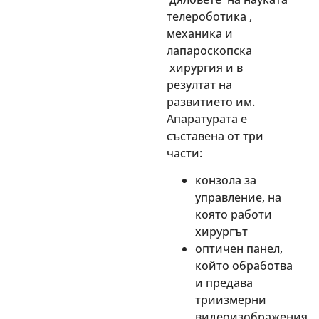
телероботика ,
механика и
лапароскопска
хирургия и в
резултат на
развитието им.
Апаратурата е
съставена от три
части:
конзола за
управление, на
която работи
хирургът
оптичен панел,
който обработва
и предава
триизмерни
видеоизображения