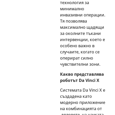
технология за
минимално
инвазивни операции.
Тя позволява
максимално щадящи
за околните тъкани
интервенции, което е
особено важно в
случаите, когато се
оперират силно
чувствителни зони.
Какво представлява
роботът Da Vinci X
Системата Da Vinci X е
създадена като
модерно приложение
на комбинацията от
дяловете на науката