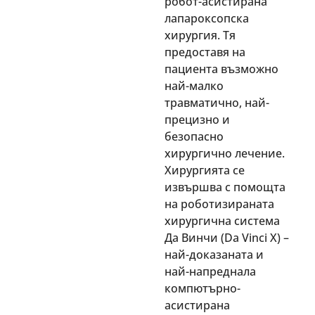
робот-асистирана
лапароксопска
хирургия. Тя
предоставя на
пациента възможно
най-малко
травматично, най-
прецизно и
безопасно
хирургично лечение.
Хирургията се
извършва с помощта
на роботизираната
хирургична система
Да Винчи (Da Vinci X) –
най-доказаната и
най-напреднала
компютърно-
асистирана