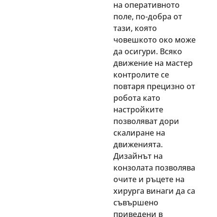
на оперативното
поле, по-добра от
тази, която
човешкото око може
да осигури. Всяко
движение на мастер
контролите се
повтаря прецизно от
робота като
настройките
позволяват дори
скалиране на
движенията.
Дизайнът на
конзолата позволява
очите и ръцете на
хирурга винаги да са
съвършено
приведени в