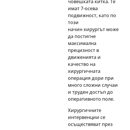
човешката китка. Те
имат 7-осева
подвижност, като по
този
начин
хирургът
може
да постигне
максимална
прецизност в
движенията и
качество на
хирургичната
операция дори при
много сложни случаи
и труден достъп до
оперативното поле.
Хирургичните
интервенции се
осъществяват през