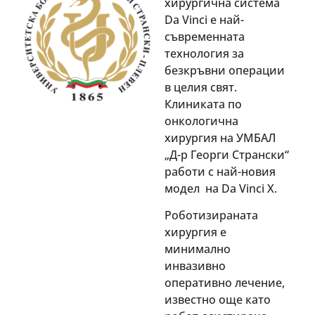
хирургична система
Da Vinci е най-
съвременната
технология за
безкръвни операции
в целия свят.
Клиниката по
онкологична
хирургия на УМБАЛ
„Д-р Георги Странски“
работи с най-новия
модел на Da Vinci Х.
Роботизираната
хирургия е
минимално
инвазивно
оперативно лечение,
известно още като