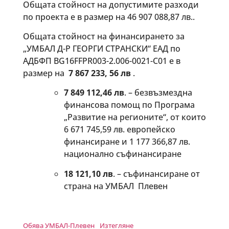
Общата стойност на допустимите разходи
по проекта е в размер на 46 907 088,87 лв..
Общата стойност на финансирането за
„УМБАЛ Д-Р ГЕОРГИ СТРАНСКИ“ ЕАД по
АДБФП BG16FFPR003-2.006-0021-С01 е в
размер на
7 867 233, 56 лв
.
7 849 112,46 лв
. – безвъзмездна
финансова помощ по Програма
„Развитие на регионите“, от които
6 671 745,59 лв. европейско
финансиране и 1 177 366,87 лв.
национално съфинансиране
18 121,10 лв
. – съфинансиране от
страна на УМБАЛ Плевен
Обява УМБАЛ-Плевен
Изтегляне