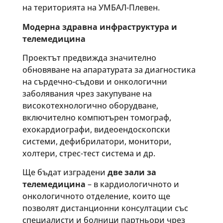
на територията на УМБАЛ-Плевен.
Модерна здравна инфраструктура и
телемедицина
Проектът предвижда значително
обновяване на апаратурата за диагностика
на сърдечно-съдови и онкологични
заболявания чрез закупуване на
високотехнологично оборудване,
включително компютърен томограф,
ехокардиографи, видеоендоскопски
системи, дефибрилатори, монитори,
холтери, стрес-тест система и др.
Ще бъдат изградени
две зали за
телемедицина
– в кардиологичното и
онкологичното отделение, които ще
позволят дистанционни консултации със
специалисти и болници партньори чрез