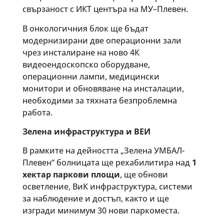
свързаност с ИКТ центъра на МУ–Плевен.
В онкологичния блок ще бъдат
модернизирани две операционни зали
чрез инсталиране на ново 4К
видеоендоскопско оборудване,
операционни лампи, медицински
монитори и обновяване на инсталации,
необходими за тяхната безпроблемна
работа.
Зелена инфраструктура и ВЕИ
В рамките на дейността „Зелена УМБАЛ-
Плевен“ болницата ще рехабилитира над
1
хектар паркови площи
, ще обнови
осветление, ВиК инфраструктура, системи
за наблюдение и достъп, както и ще
изгради минимум 30 нови паркоместа.