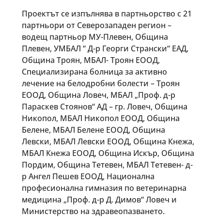
Проектът се изпълнява в партньорство с 21
партньори от Северозападен регион –
водещ партньор МУ-Плевен, Община
Плевен, УМБАЛ “ Д-р Георги Странски“ ЕАД,
Община Троян, МБАЛ- Троян ЕООД,
Специализирана болница за активно
лечение на белодробни болести – Троян
ЕООД, Община Ловеч, МБАЛ „Проф. д-р
Параскев Стоянов“ АД – гр. Ловеч, Община
Никопол, МБАЛ Никопол ЕООД, Община
Белене, МБАЛ Белене ЕООД, Община
Левски, МБАЛ Левски ЕООД, Община Кнежа,
МБАЛ Кнежа ЕООД, Община Искър, Община
Пордим, Община Тетевен, МБАЛ Тетевен- д-
р Ангел Пешев ЕООД, Национална
професионална гимназия по ветеринарна
медицина „Проф. д-р Д. Димов“ Ловеч и
Министерство на здравеопазването.