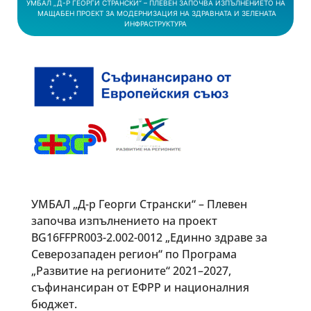
УМБАЛ „Д-Р ГЕОРГИ СТРАНСКИ“ – ПЛЕВЕН ЗАПОЧВА ИЗПЪЛНЕНИЕТО НА
МАЩАБЕН ПРОЕКТ ЗА МОДЕРНИЗАЦИЯ НА ЗДРАВНАТА И ЗЕЛЕНАТА
ИНФРАСТРУКТУРА
УМБАЛ „Д-р Георги Странски“ – Плевен
започва изпълнението на проект
BG16FFPR003-2.002-0012 „Единно здраве за
Северозападен регион“ по Програма
„Развитие на регионите“ 2021–2027,
съфинансиран от ЕФРР и националния
бюджет.