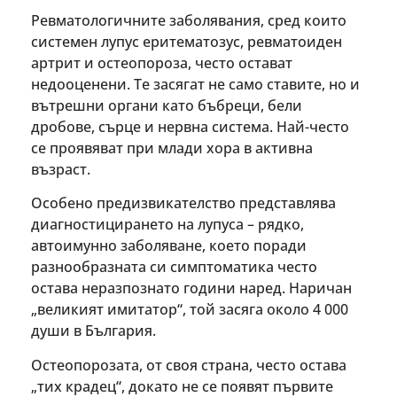
Ревматологичните заболявания, сред които
системен лупус еритематозус, ревматоиден
артрит и остеопороза, често остават
недооценени. Те засягат не само ставите, но и
вътрешни органи като бъбреци, бели
дробове, сърце и нервна система. Най-често
се проявяват при млади хора в активна
възраст.
Особено предизвикателство представлява
диагностицирането на лупуса – рядко,
автоимунно заболяване, което поради
разнообразната си симптоматика често
остава неразпознато години наред. Наричан
„великият имитатор“, той засяга около 4 000
души в България.
Остеопорозата, от своя страна, често остава
„тих крадец“, докато не се появят първите