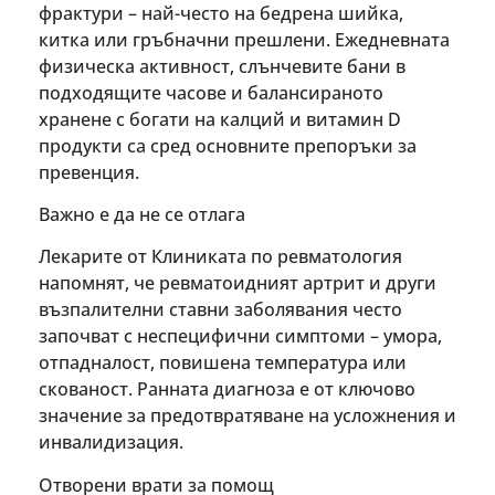
фрактури – най-често на бедрена шийка,
китка или гръбначни прешлени. Ежедневната
физическа активност, слънчевите бани в
подходящите часове и балансираното
хранене с богати на калций и витамин D
продукти са сред основните препоръки за
превенция.
Важно е да не се отлага
Лекарите от Клиниката по ревматология
напомнят, че ревматоидният артрит и други
възпалителни ставни заболявания често
започват с неспецифични симптоми – умора,
отпадналост, повишена температура или
скованост. Ранната диагноза е от ключово
значение за предотвратяване на усложнения и
инвалидизация.
Отворени врати за помощ