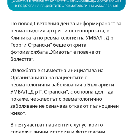
„ЖИВОТЪТ Е ПОВЕЧЕ ОТ БОЛЕСТТА“ – ВДЪХНОВЯВАЩА ФОТОИЗЛОЖБА
В ПОДКРЕПА НА ПАЦИЕНТИТЕ С РЕВМАТОЛОГИЧНИ ЗАБОЛЯВАНИЯ
По
повод Световния ден за информираност за
ревматоидния артрит и остеопорозата, в
Клиниката по ревматология на УМБАЛ „Д-р
Георги Странски“ беше открита
фотоизложбата „Животът е повече от
болестта“.
Изложбата е съвместна инициатива на
Организацията на пациентите с
ревматологични заболявания в България и
УМБАЛ „Д-р Г. Странски“, с основна цел – да
покаже, че животът с ревматологично
заболяване не означава отказ от пълноценен
живот.
В нея участват пациенти с лупус, които
споделят лични истории и фотографии,