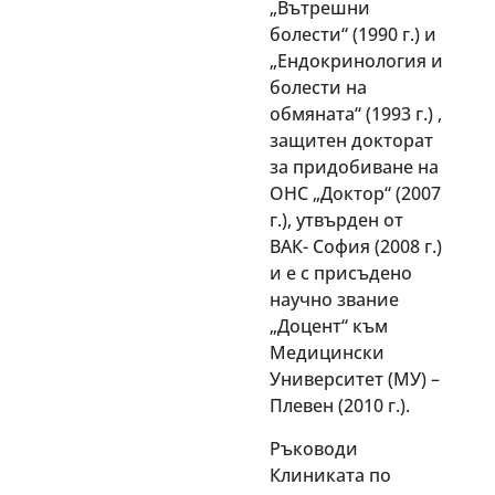
„Вътрешни
болести“ (1990 г.) и
„Ендокринология и
болести на
обмяната“ (1993 г.) ,
защитен докторат
за придобиване на
ОНС „Доктор“ (2007
г.), утвърден от
ВАК- София (2008 г.)
и е с присъдено
научно звание
„Доцент“ към
Медицински
Университет (МУ) –
Плевен (2010 г.).
Ръководи
Клиниката по