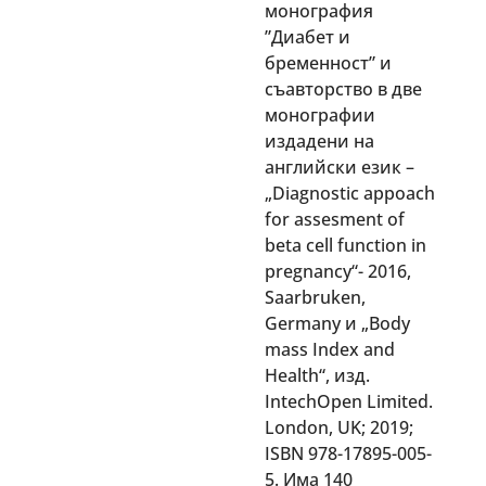
монография
”Диабет и
бременност” и
съавторство в две
монографии
издадени на
английски език –
„Diagnostic appoach
for assesment of
beta cell function in
pregnancy“- 2016,
Saarbruken,
Germany и „Body
mass Index and
Health“, изд.
IntechOpen Limited.
London, UK; 2019;
ISBN 978-17895-005-
5. Има 140