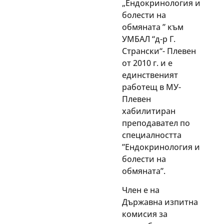
„Ендокринология и
болести на
обмяната ” към
УМБАЛ “д-р Г.
Странски“- Плевен
от 2010 г. и е
единственият
работещ в МУ-
Плевен
хабилитиран
преподавател по
специалността
”Ендокринология и
болести на
обмяната”.
Член е на
Държавна изпитна
комисия за