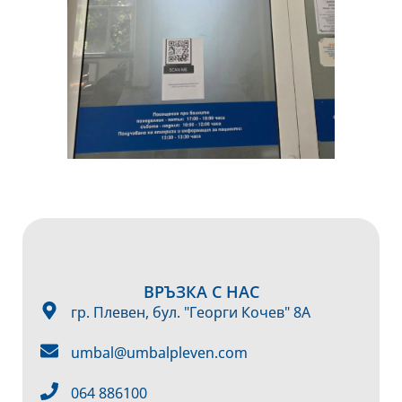
ВРЪЗКА С НАС
гр. Плевен, бул. "Георги Кочев" 8А
umbal@umbalpleven.com
064 886100