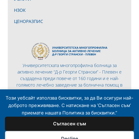
НЗОК
ЦЕНОРАЗПИС
Университетската многопрофилна болница за
активно лечение “Д-р Георги Странски” - Плевен е
създадена преди повече от 160 години и е най-
голямото лечебно заведение за болнична помощ в
Северна България.
Този уебсайт използва бисквитки, за да Ви осигури най-
доброто преживяване. С натискане на ‘Съгласен съм’
приемате нашата Политика за бисквитки.”
Съгласен съм
© 2026 Всички права запазени | Разработено то
Lemon Graphics
Decline