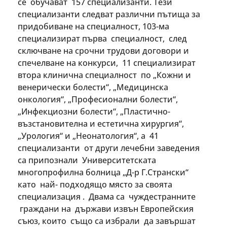
се обучават 157 специализанти. Тези
специализанти следват различни пътища за
придобиване на специалност, 103-ма
специализират първа специалност, след
сключване на срочни трудови договори и
спечелване на конкурси, 11 специализират
втора клинична специалност по „Кожни и
венерически болести“, „Медицинска
онкология“, „Професионални болести“,
„Инфекциозни болести“, „Пластично-
възстановителна и естетична хирургия“,
„Урология“ и „Неонатология“, а 41
специализанти от други лечебни заведения
са припознали Университетската
многопрофилна болница „Д-р Г.Странски“
като най- подходящо място за своята
специализация . Двама са чуждестранните
граждани на държави извън Европейския
съюз, които също са избрали да завършат