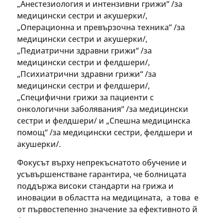
„Анестезиология и интензивни грижи“ /за
медицински сестри и акушерки/,
„Операционна и превързочна техника“ /за
медицински сестри и акушерки/,
„Педиатрични здравни грижи“ /за
медицински сестри и фелдшери/,
„Психиатрични здравни грижи“ /за
медицински сестри и фелдшери/,
„Специфични грижи за пациенти с
онкологични заболявания“ /за медицински
сестри и фелдшери/ и „Спешна медицинска
помощ“ /за медицински сестри, фелдшери и
акушерки/.
Фокусът върху непрекъснатото обучение и
усъвършенстване гарантира, че болницата
поддържа високи стандарти на грижа и
иновации в областта на медицината, а това е
от първостепенно значение за ефективното й