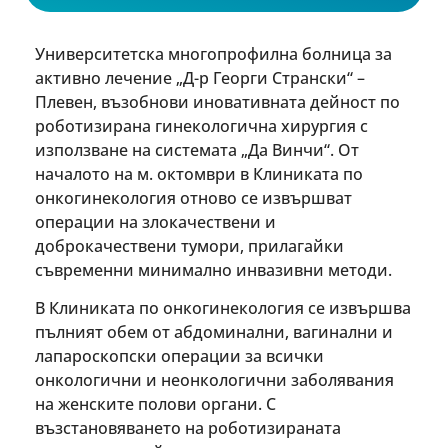
Университетска многопрофилна болница за
активно лечение „Д-р Георги Странски“ –
Плевен, възобнови иновативната дейност по
роботизирана гинекологична хирургия с
използване на системата „Да Винчи“. От
началото на м. октомври в Клиниката по
онкогинекология отново се извършват
операции на злокачествени и
доброкачествени тумори, прилагайки
съвременни минимално инвазивни методи.
В Клиниката по онкогинекология се извършва
пълният обем от абдоминални, вагинални и
лапароскопски операции за всички
онкологични и неонкологични заболявания
на женските полови органи. С
възстановяването на роботизираната