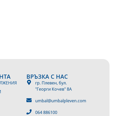
НТА
ВРЪЗКА С НАС
ЪЛЖЕНИЯ
гр. Плевен, бул.
"Георги Кочев" 8А
И
umbal@umbalpleven.com
064 886100