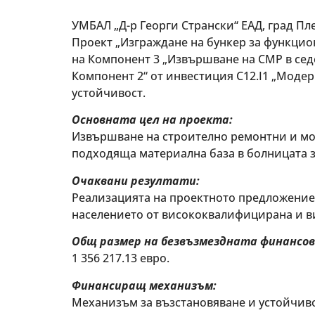
УМБАЛ „Д-р Георги Странски“ ЕАД, град П
Проект „Изграждане на бункер за функцио
на Компонент 3 „Извършване на СМР в сед
Компонент 2“ от инвестиция C12.I1 „Моде
устойчивост.
Основната цел на проекта:
Извършване на строително ремонтни и мон
подходяща материална база в болницата з
Очаквани резултати:
Реализацията на проектното предложение
населението от висококвалифицирана и 
Общ размер на безвъзмездната финансов
1 356 217.13 eвро.
Финансиращ механизъм:
Механизъм за възстановяване и устойчиво