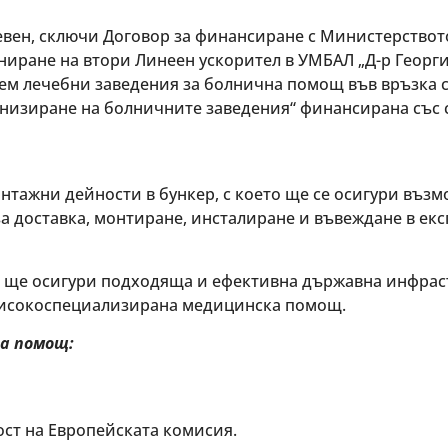
левен, сключи Договор за финансиране с Министерствот
ниране на втори Линеен ускорител в УМБАЛ „Д-р Георги
ем лечебни заведения за болнична помощ във връзка 
рнизиране на болничните заведения“ финансирана със с
тажни дейности в бункер, с което ще се осигури възм
а доставка, монтиране, инсталиране и въвеждане в екс
 ще осигури подходяща и ефективна държавна инфраст
високоспециализирана медицинска помощ.
а помощ:
ст на Европейската комисия.