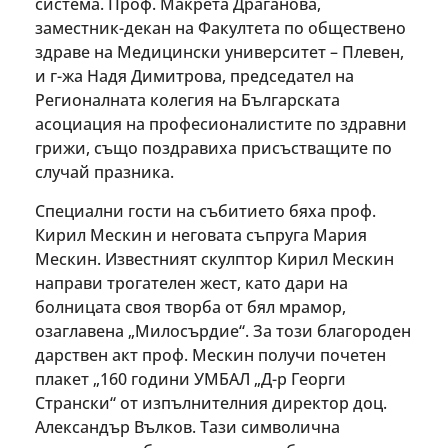
система. Проф. Макрета Драганова,
заместник-декан на Факултета по обществено
здраве на Медицински университет – Плевен,
и г-жа Надя Димитрова, председател на
Регионалната колегия на Българската
асоциация на професионалистите по здравни
грижи, също поздравиха присъстващите по
случай празника.
Специални гости на събитието бяха проф.
Кирил Мескин и неговата съпруга Мария
Мескин. Известният скулптор Кирил Мескин
направи трогателен жест, като дари на
болницата своя творба от бял мрамор,
озаглавена „Милосърдие“. За този благороден
дарствен акт проф. Мескин получи почетен
плакет „160 години УМБАЛ „Д-р Георги
Странски“ от изпълнителния директор доц.
Александър Вълков. Тази символична