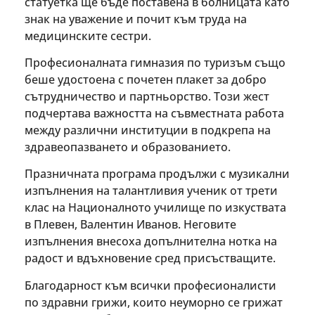
статуетка ще бъде поставена в болницата като
знак на уважение и почит към труда на
медицинските сестри.
Професионалната гимназия по туризъм също
беше удостоена с почетен плакет за добро
сътрудничество и партньорство. Този жест
подчертава важността на съвместната работа
между различни институции в подкрепа на
здравеопазването и образованието.
Празничната програма продължи с музикални
изпълнения на талантливия ученик от трети
клас на Националното училище по изкуствата
в Плевен, Валентин Иванов. Неговите
изпълнения внесоха допълнителна нотка на
радост и вдъхновение сред присъстващите.
Благодарност към всички професионалисти
по здравни грижи, които неуморно се грижат