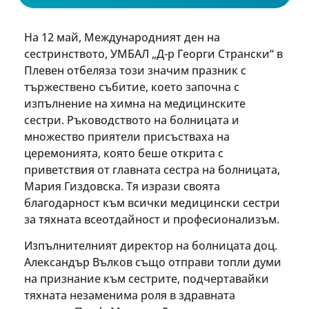
На
12 май, Международният ден на
сестринството, УМБАЛ „Д-р Георги Странски“ в
Плевен отбеляза този значим празник с
тържествено събитие, което започна с
изпълнение на химна на медицинските
сестри. Ръководството на болницата и
множество приятели присъстваха на
церемонията, която беше открита с
приветствия от главната сестра на болницата,
Мария Гиздовска. Тя изрази своята
благодарност към всички медицински сестри
за тяхната всеотдайност и професионализъм.
Изпълнителният директор на болницата доц.
Александър Вълков също отправи топли думи
на признание към сестрите, подчертавайки
тяхната незаменима роля в здравната