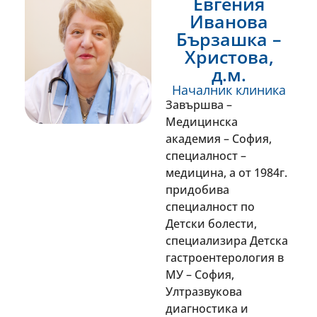
Евгения
Иванова
Бързашка –
Христова,
д.м.
Началник клиника
Завършва –
Медицинска
академия – София,
специалност –
медицина, а от 1984г.
придобива
специалност по
Детски болести,
специализира Детска
гастроентерология в
МУ – София,
Ултразвукова
диагностика и