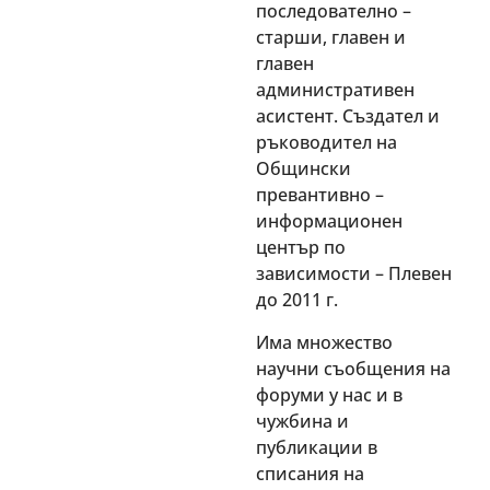
последователно –
старши, главен и
главен
административен
асистент. Създател и
ръководител на
Общински
превантивно –
информационен
център по
зависимости – Плевен
до 2011 г.
Има множество
научни съобщения на
форуми у нас и в
чужбина и
публикации в
списания на