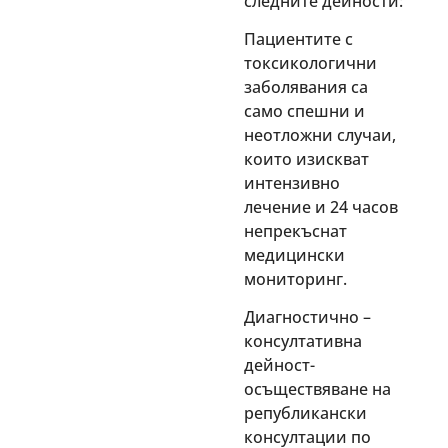
следните дейности:
Пациентите с
токсикологични
заболявания са
само спешни и
неотложни случаи,
които изискват
интензивно
лечение и 24 часов
непрекъснат
медицински
мониторинг.
Диагностично –
консултативна
дейност-
осъществяване на
републикански
консултации по