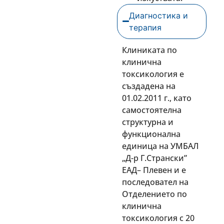
Диагностика и
терапия
Клиниката по
клинична
токсикология е
създадена на
01.02.2011 г., като
самостоятелна
структурна и
функционална
единица на УМБАЛ
„Д-р Г.Странски”
ЕАД– Плевен и е
последовател на
Отделението по
клинична
токсикология с 20