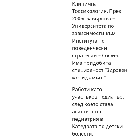
Клинична
Токсикология. През
2005г завършва –
Университета по
зависимости към
Института по
поведенчески
стратегии – София.
Има придобита
специалност “Здравен
мениджмънт”.
Работи като
участъков педиатър,
след което става
асистент по
педиатрия в
Катедрата по детски
болести,