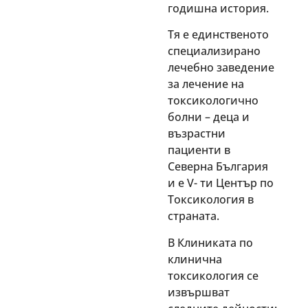
годишна история.
Тя е единственото
специализирано
лечебно заведение
за лечение на
токсикологично
болни – деца и
възрастни
пациенти в
Северна България
и е V- ти Център по
Токсикология в
страната.
В Клиниката по
клинична
токсикология се
извършват