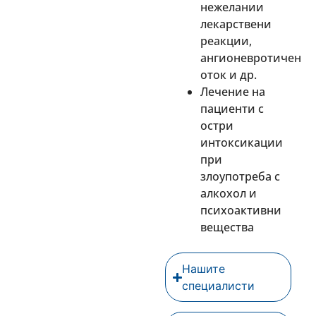
нежелании
лекарствени
реакции,
ангионевротичен
оток и др.
Лечение на
пациенти с
остри
интоксикации
при
злоупотреба с
алкохол и
психоактивни
вещества
Нашите
специалисти