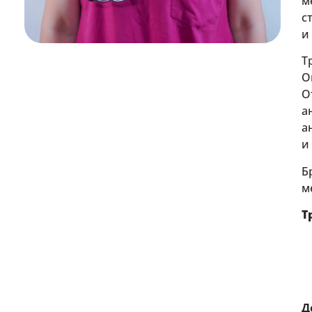
м
с
и
Т
О
О
а
а
и
Б
м
Т
Д