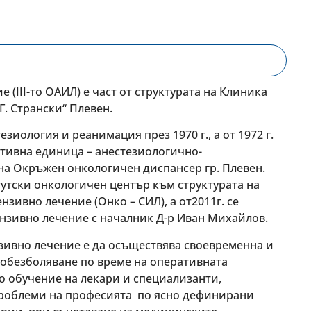
(III-то ОАИЛ) е част от структурата на Клиника
. Странски“ Плевен.
зиология и реанимация през 1970 г., а от 1972 г.
тивна единица – анестезиологично-
а Окръжен онкологичен диспансер гр. Плевен.
утски онкологичен център към структурата на
зивно лечение (Онко – СИЛ), а от2011г. се
ензивно лечение с началник Д-р Иван Михайлов.
нзивно лечение е да осъществява своевременна и
 обезболяване по време на оперативната
 обучение на лекари и специализанти,
проблеми на професията по ясно дефинирани