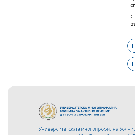
с
С
в
Университетската многопрофилна болниц