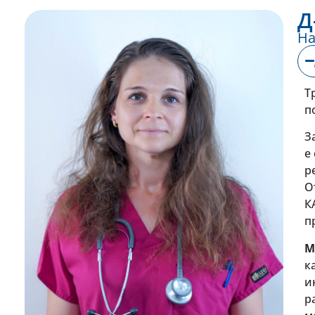
Д
На
Т
п
З
е
р
О
К
п
М
к
и
р