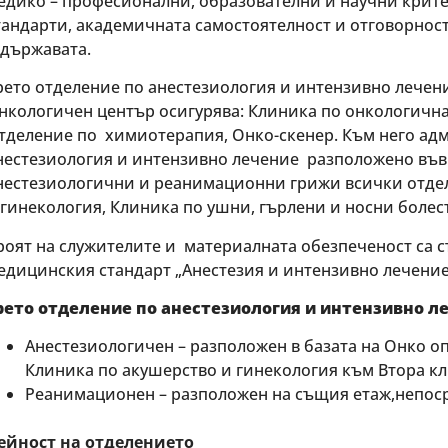
едико – професионални, образователни и научни крит
тандарти, академичната самостоятелност и отговорнос
 държавата.
рето отделение по анестезиология и интензивно лечен
нкологичен център осигурява: Клиника по онкологична
тделение по химиотерапия, Онко-скенер. Към него ад
нестезиология и интензивно лечение разположено във 
нестезиологични и реанимационни грижи всички отдел
 гинекология, Клиника по ушни, гърлени и носни болест
роят на служителите и материалната обезпеченост са с
едицинския стандарт „Анестезия и интензивно лечение
рето отделение по анестезиология и интензивно ле
Анестезиологичен – разположен в базата на Онко о
Клиника по акушерство и гинекология към Втора кл
Реанимационен – разположен на същия етаж,непос
ейност на отделението