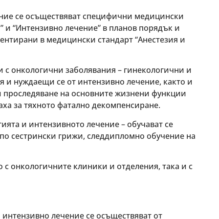
чение се осъществяват специфични медицински
” и “Интензивно лечение” в планов порядък и
ментирани в медицински стандарт “Анестезия и
 с онкологични заболявания – гинекологични и
и нуждаещи се от интензивно лечение, както и
и проследяване на основните жизнени функции
аха за тяхното фатално декомпенсиране.
гията и интензивното лечение – обучават се
по сестрински грижи, следдипломно обучение на
 с онкологичните клиники и отделения, така и с
и интензивно лечение се осъществяват от