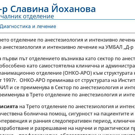
-р Славина Йоханова
чалник отделение
Диагностика и лечение
рето отделение по анестезиология и интензивно лечение 
о анестезиология и интензивно лечение на УМБАЛ „Д-р Г
а първи път отделението възниква като сектор по анесте
 обособено като самостоятелна клинична и администра
еанимационно отделение (ОНКО-АРО) към структурата н
т 1997г. ОНКО-АРО преминава от структурата на Инстит
АИЛ и се преименува в Сектор по анестезиология и интен
реименува в Трето отделение по анестезиология и инт
исията
на Трето отделение по анестезиология и инте
ачествена болнична помощ, сигурност на пациентите и
нтервенция и ранния следоперативен период, клинично
азработване и разрешаване на научни и практически 