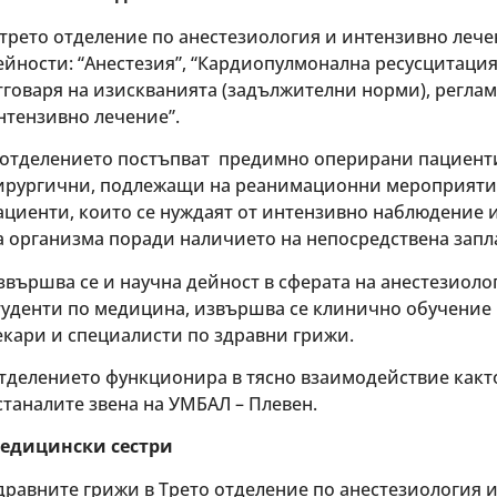
 трето отделение по анестезиология и интензивно ле
ейности: “Анестезия”, “Кардиопулмонална ресусцитация
тговаря на изискванията (задължителни норми), регла
нтензивно лечение”.
 отделението постъпват предимно оперирани пациенти
ирургични, подлежащи на реанимационни мероприятия 
ациенти, които се нуждаят от интензивно наблюдение 
а организма поради наличието на непосредствена запл
звършва се и научна дейност в сферата на анестезиоло
туденти по медицина, извършва се клинично обучение 
екари и специалисти по здравни грижи.
тделението функционира в тясно взаимодействие както
станалите звена на УМБАЛ – Плевен.
едицински сестри
дравните грижи в Трето отделение по анестезиология 