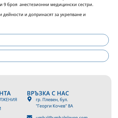
и 9 броя анестезионни медицински сестри.
 дейности и допринасят за укрепване и
НТА
ВРЪЗКА С НАС
ЪЛЖЕНИЯ
гр. Плевен, бул.
"Георги Кочев" 8А
И
umbal@umbalpleven.com