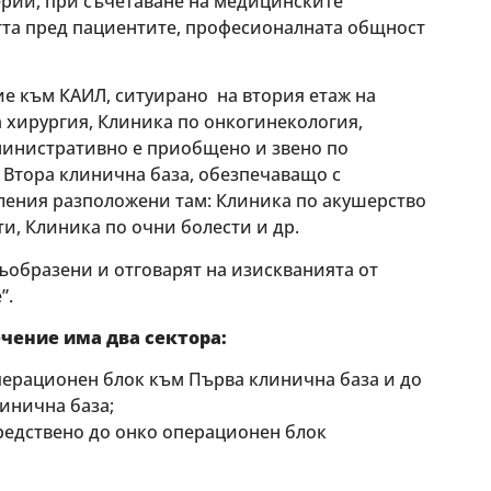
ерии, при съчетаване на медицинските
тта пред пациентите, професионалната общност
ие към КАИЛ, ситуирано на втория етаж на
 хирургия, Клиника по онкогинекология,
министративно е приобщено и звено по
Втора клинична база, обезпечаващо с
ения разположени там: Клиника по акушерство
и, Клиника по очни болести и др.
ъобразени и отговарят на изискванията от
”.
чение има два сектора:
перационен блок към Първа клинична база и до
инична база;
редствено до онко операционен блок