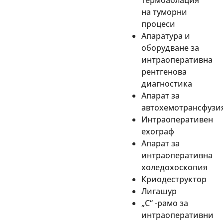
термоаблация
на туморни
процеси
Апаратура и
оборудване за
интраоперативна
рентгенова
диагностика
Апарат за
автохемотрансфузи
Интраоперативен
ехограф
Апарат за
интраоперативна
холедохоскопия
Криодеструктор
Лигашур
„С“ -рамо за
интраоперативни