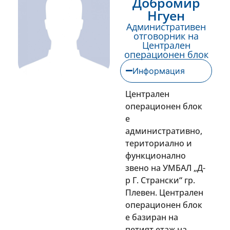
Добромир
Нгуен
Административен
отговорник на
Централен
операционен блок
Информация
Централен
операционен блок
е
административно,
териториално и
функционално
звено на УМБАЛ „Д-
р Г. Странски“ гр.
Плевен. Централен
операционен блок
е базиран на
петият етаж на