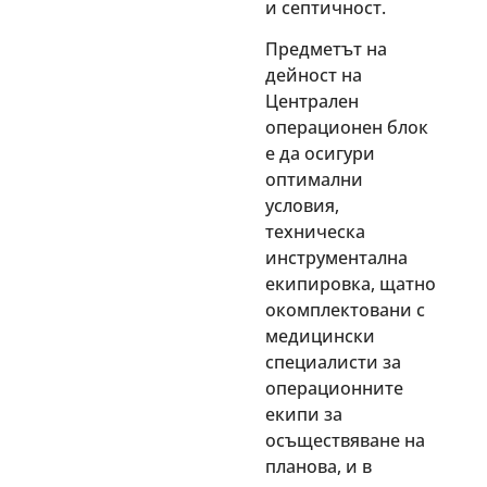
и септичност.
Предметът на
дейност на
Централен
операционен блок
е да осигури
оптимални
условия,
техническа
инструментална
екипировка, щатно
окомплектовани с
медицински
специалисти за
операционните
екипи за
осъществяване на
планова, и в