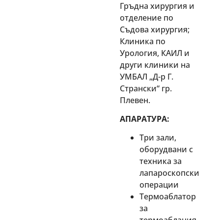
Гръдна хирургия и
отделение по
Съдова хирургия;
Клиника по
Урология, КАИЛ и
други клиники на
УМБАЛ „Д-р Г.
Странски“ гр.
Плевен.
АПАРАТУРА:
Три зали,
оборудвани с
техника за
лапароскопски
операции
Термоаблатор
за