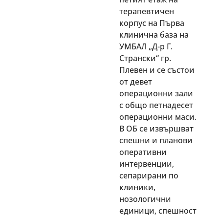
терапевтичен
корпус на Първа
клинична база на
УМБАЛ „Д-р Г.
Странски“ гр.
Плевен и се състои
от девет
операционни зали
с общо петнадесет
операционни маси.
В ОБ се извършват
спешни и планови
оперативни
интервенции,
сепарирани по
клиники,
нозологични
единици, спешност