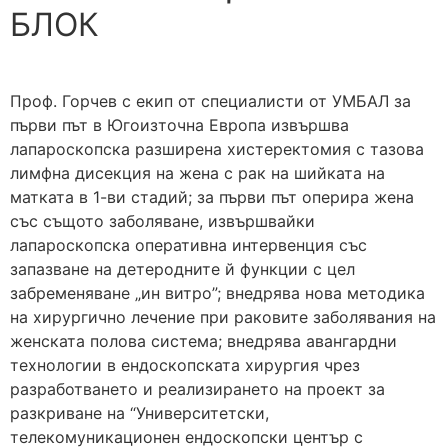
БЛОК
Проф. Горчев с екип от специалисти от УМБАЛ за
първи път в Югоизточна Европа извършва
лапароскопска разширена хистеректомия с тазова
лимфна дисекция на жена с рак на шийката на
матката в 1-ви стадий; за първи път оперира жена
със същото заболяване, извършвайки
лапароскопска оперативна интервенция със
запазване на детеродните й функции с цел
забременяване „ин витро”; внедрява нова методика
на хирургично лечение при раковите заболявания на
женската полова система; внедрява авангардни
технологии в ендоскопската хирургия чрез
разработването и реализирането на проект за
разкриване на “Университетски,
телекомуникационен ендоскопски център с