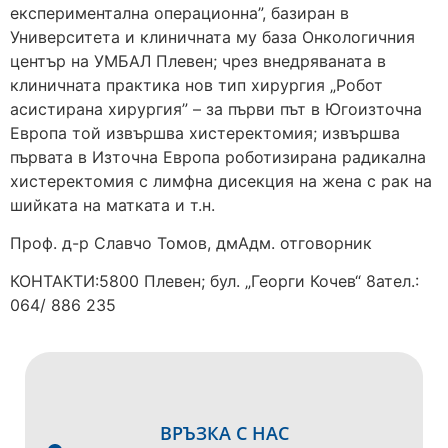
експериментална операционна”, базиран в
Университета и клиничната му база Онкологичния
център на УМБАЛ Плевен; чрез внедряваната в
клиничната практика нов тип хирургия „Робот
асистирана хирургия” – за първи път в Югоизточна
Европа той извършва хистеректомия; извършва
първата в Източна Европа роботизирана радикална
хистеректомия с лимфна дисекция на жена с рак на
шийката на матката и т.н.
Проф. д-р Славчо Томов, дмАдм. отговорник
КОНТАКТИ:5800 Плевен; бул. „Георги Кочев“ 8ател.:
064/ 886 235
ВРЪЗКА С НАС