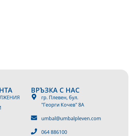
НТА
ВРЪЗКА С НАС
ЪЛЖЕНИЯ
гр. Плевен, бул.
"Георги Кочев" 8А
И
umbal@umbalpleven.com
064 886100