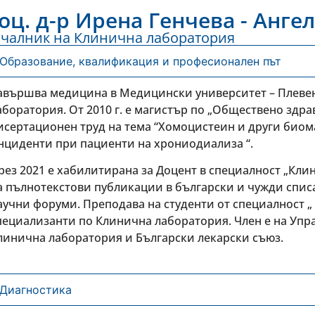
оц. д-р Ирена Генчева - Ангел
чалник на Клинична лаборатория
Образование, квалификация и професионален път
авършва медицина в Медицински университет – Плевен п
аборатория. От 2010 г. е магистър по „Обществено здра
исертационен труд на тема “Хомоцистеин и други биом
нциденти при пациенти на хрониодиализа “.
рез 2021 е хабилитирана за Доцент в специалност „Кли
а пълнотекстови публикации в български и чужди спис
аучни форуми. Преподава на студенти от специалност „
пециализанти по Клинична лаборатория. Член е на Упр
линична лаборатория и Български лекарски съюз.
Диагностика