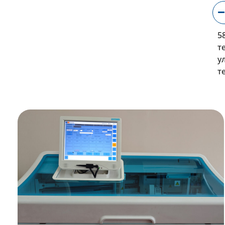
5
те
у
те