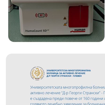
Университетската многопрофилна болниц
активно лечение “Д-р Георги Странски” -
е създадена преди повече от 160 години 
голямото лечебно заведение за болничн