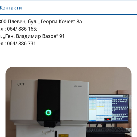
Контакти
800 Плевен, бул. „Георги Кочев“ 8а
л.: 064/ 886 165;
л. „Ген. Владимир Вазов“ 91
л.: 064/ 886 731