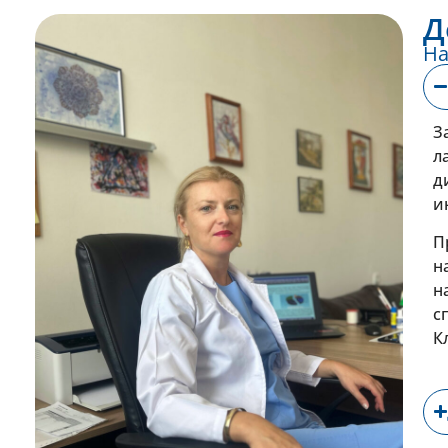
Д
На
З
л
д
и
П
н
н
с
К