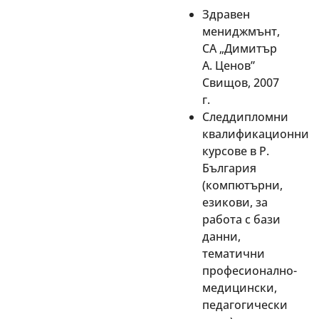
Здравен
мениджмънт,
СА „Димитър
А. Ценов”
Свищов, 2007
г.
Следдипломни
квалификационни
курсове в Р.
България
(компютърни,
езикови, за
работа с бази
данни,
тематични
професионално-
медицински,
педагогически