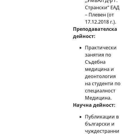
„УМБАЛ Д-р Г.
Странски“ ЕАД
– Плевен (от
17.12.2018 г.).
Преподавателска
дейност:
Практически
занятия по
Съдебна
медицина и
деонтология
на студенти по
специалност
Медицина.
Научна дейност:
Публикации в
български и
чуждестранни