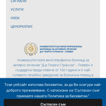
СИГНАЛИ
УСЛУГИ
НЗОК
ЦЕНОРАЗПИС
Университетската многопрофилна болница за
активно лечение “Д-р Георги Странски” - Плевен е
създадена преди повече от 160 години и е най-
голямото лечебно заведение за болнична помощ в
Северна България.
Този уебсайт използва бисквитки, за да Ви осигури най-
доброто преживяване. С натискане на ‘Съгласен съм’
приемате нашата Политика за бисквитки.”
Съгласен съм