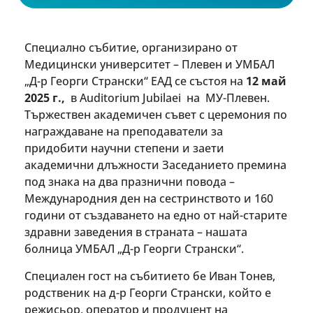
Специално събитие, организирано от
Медицински университет – Плевен и УМБАЛ
„Д-р Георги Странски“ ЕАД се състоя на
12 май
2025 г.,
в Auditorium Jubilaei на МУ-Плевен.
Тържествен академичен съвет с церемония по
награждаване на преподаватели за
придобити научни степени и заети
академични длъжности Заседанието премина
под знака на два празнични повода –
Международния ден на сестринството и 160
години от създаването на едно от най-старите
здравни заведения в страната – нашата
болница УМБАЛ „Д-р Георги Странски“.
Специален гост на събитието бе Иван Тонев,
родственик на д-р Георги Странски, който е
режисьор, оператор и продуцент на