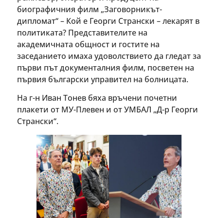
биографичния филм „Заговорникът-
дипломат“ – Кой е Георги Странски – лекарят в
политиката? Представителите на
академичната общност и гостите на
заседанието имаха удоволствието да гледат за
първи път документалния филм, посветен на
първия български управител на болницата.
На г-н Иван Тонев бяха връчени почетни
плакети от МУ-Плевен и от УМБАЛ „Д-р Георги
Странски“.