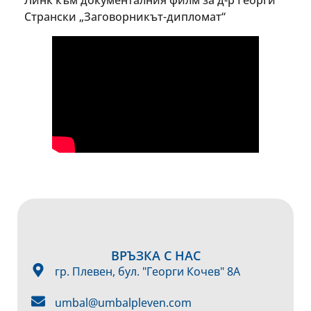
Линк към документалния филм за д-р Георги
Странски „Заговорникът-дипломат“
ВРЪЗКА С НАС
гр. Плевен, бул. "Георги Кочев" 8А
umbal@umbalpleven.com