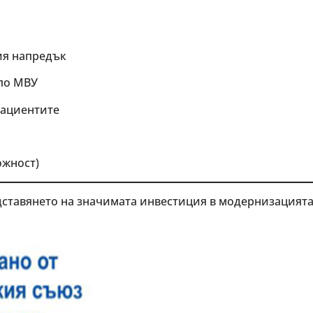
ия напредък
по МВУ
пациентите
ожност)
дставянето на значимата инвестиция в модернизацията