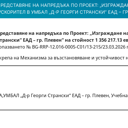
ЕДСТАВЯНЕ НА НАПРЕДЪКА ПО ПРОЕКТ: „ИЗГРАЖДАН
СКОРИТЕЛ В УМБАЛ „Д-Р ГЕОРГИ СТРАНСКИ“ ЕАД – ГР
едставяне на напредъка по Проект: „Изграждане н
рански“ ЕАД – гр. Плевен“ на стойност 1 356 217.13 e
азването № BG-RRP-12.016-0005-C01/13-215/23.03.2026 
крепа на Механизма за възстановяване и устойчивост 
8 А,УМБАЛ „Д-р Георги Странски“ ЕАД – гр. Плевен, Учебн