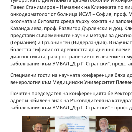
тумори, като дигиталната дерматоскопия и конфо
Павел Станимиров – Началник на Клиниката по лиц
онкодерматолог от болница ИСУЛ – София, проф. 
околната и битовата среда върху кожата ни запоз
Казанджиева, проф. Развигор Дърленски и доц. Кл
представи съвременните научни методи за диагно
(Германия) и Гръонинген (Нидерландия). В научна
болестта сифилис от древността до днешно време 
диагностиката, разпространението и лечението му
заболявания към УМБАЛ „Д-р Г. Странски“, предст
Специални гости на научната конференция бяха д
венерология към Медицински Университет Плевен и
Почетен председател на конференцията бе Ректор
адрес и юбилеен знак на Ръководителя на катедра
заболявания към УМБАЛ „Д-р Г. Странски“ – проф. 