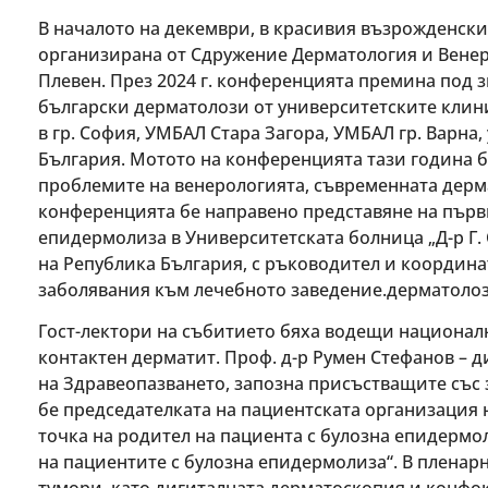
В началото на декември, в красивия възрожденски
организирана от Сдружение Дерматология и Венер
Плевен. През 2024 г. конференцията премина под з
български дерматолози от университетските клин
в гр. София, УМБАЛ Стара Загора, УМБАЛ гр. Варн
България. Мотото на конференцията тази година бе
проблемите на венерологията, съвременната дерм
конференцията бе направено представяне на първи
епидермолиза в Университетската болница „Д-р Г. 
на Република България, с ръководител и координа
заболявания към лечебното заведение.дерматолоз
Гост-лектори на събитието бяха водещи националн
контактен дерматит. Проф. д-р Румен Стефанов – 
на Здравеопазването, запозна присъстващите със з
бе председателката на пациентската организация н
точка на родител на пациента с булозна епидермо
на пациентите с булозна епидермолиза“. В пленар