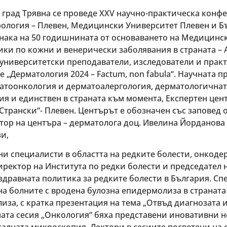
 град Трявна се проведе XXV научно-практическа конф
ология – Плевен, Медицински Университет Плевен и Б
нака на 50 годишнината от основаването на Медицински
ики по кожни и венерически заболявания в страната –
а, университетски преподаватели, изследователи и пра
 „Дерматология 2024 – Factum, non fabula“. Научната 
атоонкология и дерматоалергология, дерматологичнат
я и единствен в страната към момента, Експертен цен
Странски“- Плевен. Центърът е обозначен със заповед о
тор на центъра – дерматолога доц. Ивелина Йорданова
и,
и специалисти в областта на редките болести, онкоде
директор на Института по редки болести и председател
дравната политика за редките болести в България. Спе
а болните с вродена булозна епидермолиза в страната –
лиза, с кратка презентация на тема „Отвъд диагнозата
ната сесия „Онкология“ бяха представени иновативни 