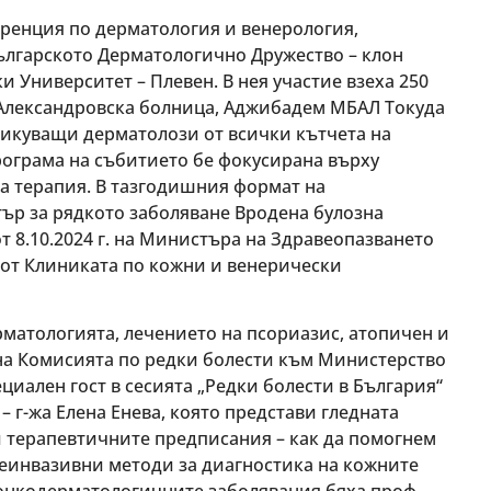
еренция по дерматология и венерология,
ългарското Дерматологично Дружество – клон
 Университет – Плевен. В нея участие взеха 250
 Александровска болница, Аджибадем МБАЛ Токуда
ктикуващи дерматолози от всички кътчета на
програма на събитието бе фокусирана върху
а терапия. В тазгодишния формат на
тър за рядкото заболяване Вродена булозна
т 8.10.2024 г. на Министъра на Здравеопазването
 от Клиниката по кожни и венерически
рматологията, лечението на псориазис, атопичен и
 на Комисията по редки болести към Министерство
циален гост в сесията „Редки болести в България“
 г-жа Елена Енева, която представи гледната
 и терапевтичните предписания – как да помогнем
неинвазивни методи за диагностика на кожните