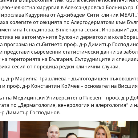
калната микроскопия. Лектори в сесиите посветени на
ево-челюстна хирургия в Александровска Болница гр. С
Мирослава Кадурина от Аджибадем Сити клиник МБАЛ „Т
наха колегите от секцията по Алергодерматози към Бъл
иментина Гсподинова. В пленарна сесия „Иновации“ до
стика на автоимунните булозни дерматози в колаборац
та програма на събитието проф. д-р Димитър Господин
и представи съвременни статистически данни за забол
 на територията на България. Сътрудниците и специал
авиха сесия от поредица редки клинични случаи.
оц. д-р Марияна Трашлиева – дългогодишен ръководите
 проф. д-р Константин Койчев – основател на Висшия 
ът на Медицински Университет в Плевен – проф. д-р Д
тата по „Дерматология, венерология и алергология“ и 
д-р Димитър Господинов.