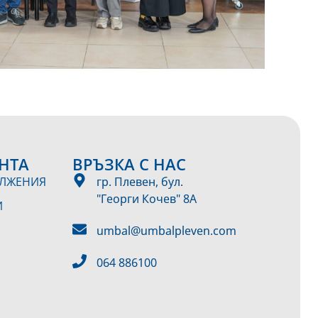
НТА
ВРЪЗКА С НАС
ЪЛЖЕНИЯ
гр. Плевен, бул.
"Георги Кочев" 8А
И
umbal@umbalpleven.com
064 886100