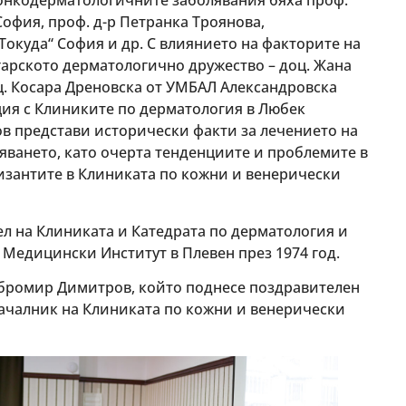
 онкодерматологичните заболявания бяха проф.
офия, проф. д-р Петранка Троянова,
окуда“ София и др. С влиянието на факторите на
гарското дерматологично дружество – доц. Жана
ц. Косара Дреновска от УМБАЛ Александровска
ия с Клиниките по дерматология в Любек
ов представи исторически факти за лечението на
яването, като очерта тенденциите и проблемите в
изантите в Клиниката по кожни и венерически
л на Клиниката и Катедрата по дерматология и
Медицински Институт в Плевен през 1974 год.
обромир Димитров, който поднесе поздравителен
началник на Клиниката по кожни и венерически