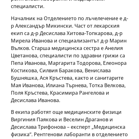
специалисти.
Началник на Отделението по лъчелечение е д-
р Александър Микински. Част от лекарския
екип са д-р Десислава Хитова-Топкарова, д-р
Мирела Иванова и специализантът д-р Марин
Вълков. Старша медицинска сестра е Анелия
Цветанова, специалисти по здравни грижи са
Пепа Иванова, Маргарита Тодорова, Елеонора
Костикова, Силвия Баракова, Венислава
Бушняшка, Ася Кръстева, както и санитарите
Мая Иванова, Илиана Търнева, Тотка Велкова,
Поля Кръстева, Красимира Рангелова и
Десислава Иванова.
В екипа работят още медицинските физици
Виргиния Паякова и Веселин Драганов и
Десислава Трифонова – експерт „Медицинска
физика“. Рентгенови лаборанти в отделението