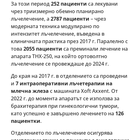
За този период
252 пациенти
са лекувани
чрез триизмерно обемно планирано
лъчелечение, а
2787 пациенти
– чрез
модерната техника модулирано по
интензитет лъчелечение, въведена в
клиничната практика през 2017 г. Паралелно с
това
2055 пациенти
са преминали лечение на
апарата THX-250, на който ортоволтно
лъчелечение се провеждаше до 2024 г.
До края на 2017 г. в отделението са проведени
и
7 интраоперативни лъчетерапии на
млечна жлеза
с машината Xoft Axxent. От
2022 г. до момента апаратът се използва за
брахитерапия при гинекологични тумори,
като успешно е завършено лечението на
126
пациентки
.
Отделението по лъчелечение осигурява