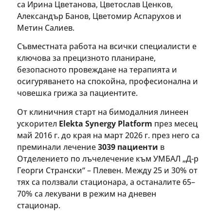
са Ирина Цветанова, Цветослав Ценков,
Александър Банов, Цветомир Аспарухов и
Метин Салиев.
Съвместната работа на всички специалисти е
ключова за прецизното планиране,
безопасното провеждане на терапията и
осигуряването на спокойна, професионална и
човешка грижа за пациентите.
От клиничния старт на бимодалния линеен
ускорител
Elekta Synergy Platform
през месец
май 2016 г. до края на март 2026 г. през него са
преминали лечение
3039 пациенти
в
Отделението по лъчелечение към УМБАЛ „Д-р
Георги Странски“ – Плевен. Между 25 и 30% от
тях са ползвали стационара, а останалите 65–
70% са лекувани в режим на дневен
стационар.