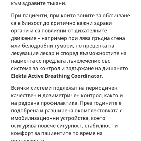
към здравите тъкани.
При пациенти, при които зоните за облъчване
са в близост до критично важни здрави
органи и са повлияни от дихателните
движения – например при лява гръдна стена
или белодробни тумори, по преценка на
лекуващия лекар и според възможностите на
пациента се предлага лъчелечение със
система за контрол и задържане на дишането
Elekta Active Breathing Coordinator
.
Всички системи подлежат на периодичен
качествен и дозиметричен контрол, както и
на редовна профилактика. През годините е
подобрена и разширена окомплектовката с
имобилизационни устройства, което
осигурява повече сигурност, стабилност и
комфорт за пациентите по време на
процедурите.