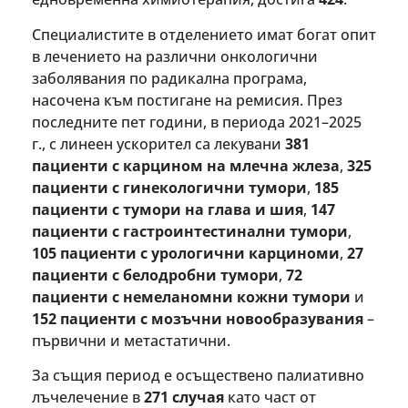
Специалистите в отделението имат богат опит
в лечението на различни онкологични
заболявания по радикална програма,
насочена към постигане на ремисия. През
последните пет години, в периода 2021–2025
г., с линеен ускорител са лекувани
381
пациенти с карцином на млечна жлеза
,
325
пациенти с гинекологични тумори
,
185
пациенти с тумори на глава и шия
,
147
пациенти с гастроинтестинални тумори
,
105 пациенти с урологични карциноми
,
27
пациенти с белодробни тумори
,
72
пациенти с немеланомни кожни тумори
и
152 пациенти с мозъчни новообразувания
–
първични и метастатични.
За същия период е осъществено палиативно
лъчелечение в
271 случая
като част от