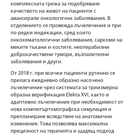
комплексната грижа за подобряване
качеството на живот на пациенти с
авансирали онкологични заболявания. В
отделението се провежда лъчелечение и при
по-редки индикации, сред които
онкохематологични заболявания, саркоми на
меките тъкани и костите, неоперабилни
доброкачествени тумори, възпалителни
заболявания и други.
От 2018 г. при всички пациенти рутинно се
прилага ежедневно образно насочено
лъчелечение чрез системата за триизмерна
образна верификация Elekta XVI, както и
адаптивно лъчелечение при необходимост от
нова компютъртомографска симулация и
препланиране вследствие на анатомични
изменения. Това позволява максимална
прецизност на терапията и щадящ подход