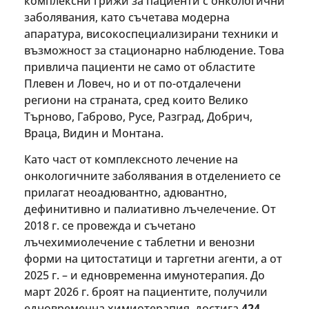
комплексни грижи за пациенти с онкологични
заболявания, като съчетава модерна
апаратура, високоспециализирани техники и
възможност за стационарно наблюдение. Това
привлича пациенти не само от областите
Плевен и Ловеч, но и от по-отдалечени
региони на страната, сред които Велико
Търново, Габрово, Русе, Разград, Добрич,
Враца, Видин и Монтана.
Като част от комплексното лечение на
онкологичните заболявания в отделението се
прилагат неоадювантно, адювантно,
дефинитивно и палиативно лъчелечение. От
2018 г. се провежда и съчетано
лъчехимиолечение с таблетни и венозни
форми на цитостатици и таргетни агенти, а от
2025 г. – и едновременна имунотерапия. До
март 2026 г. броят на пациентите, получили
едновременна химиотерапия, достига
424
.