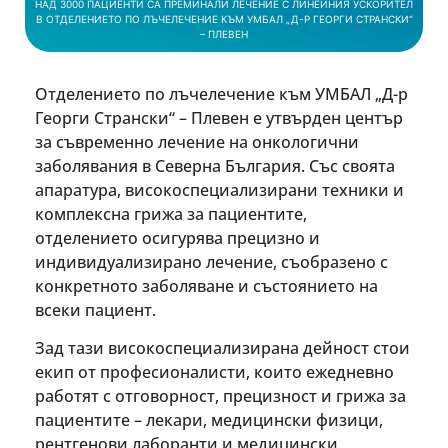
НАД 3000 ПАЦИЕНТИ СА ПРЕМИНАЛИ ЛЕЧЕНИЕ С ЛИНЕЙНИЯ УСКОРИТЕЛ
В ОТДЕЛЕНИЕТО ПО ЛЪЧЕЛЕЧЕНИЕ КЪМ УМБАЛ „Д-Р ГЕОРГИ СТРАНСКИ“
– ПЛЕВЕН
Отделението по лъчелечение към УМБАЛ „Д-р
Георги Странски“ – Плевен е утвърден център
за съвременно лечение на онкологични
заболявания в Северна България. Със своята
апаратура, високоспециализирани техники и
комплексна грижа за пациентите,
отделението осигурява прецизно и
индивидуализирано лечение, съобразено с
конкретното заболяване и състоянието на
всеки пациент.
Зад тази високоспециализирана дейност стои
екип от професионалисти, които ежедневно
работят с отговорност, прецизност и грижа за
пациентите – лекари, медицински физици,
рентгенови лаборанти и медицински