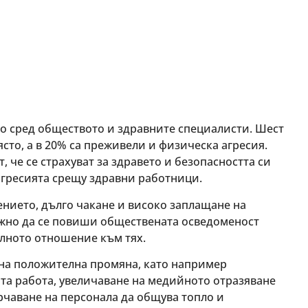
о сред обществото и здравните специалисти. Шест
ясто, а в 20% са преживели и физическа агресия.
, че се страхуват за здравето и безопасността си
агресията срещу здравни работници.
ението, дълго чакане и високо заплащане на
важно да се повиши обществената осведоменост
елното отношение към тях.
 на положителна промяна, като например
та работа, увеличаване на медийното отразяване
рчаване на персонала да общува топло и