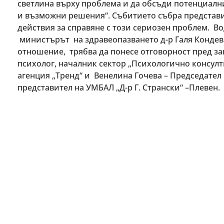
светлина върху проблема и да обсъди потенциални
и възможни решения“. Събитието събра представи
действия за справяне с този сериозен проблем. В
министърът на здравеопазването д-р Галя Кондева
отношение, трябва да понесе отговорност пред за
психолог, началник сектор „Психологично консул
агенция „Тренд“ и Венелина Гочева – Председател 
представител на УМБАЛ „Д-р Г. Странски“ –Плевен.