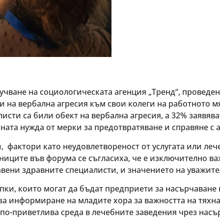
чване на социологическата агенция „Тренд“, проведен
ли на вербална агресия към свои колеги на работното м
сти са били обект на вербална агресия, а 32% заявяват
ната нужда от мерки за предотвратяване и справяне с 
, фактори като неудовлетвореност от услугата или леч
тниците във форума се съгласиха, че е изключително 
авени здравните специалисти, и значението на уважит
пки, които могат да бъдат предприети за насърчаване
а информиране на младите хора за важността на тяхна
 по-приветлива среда в лечебните заведения чрез насъ