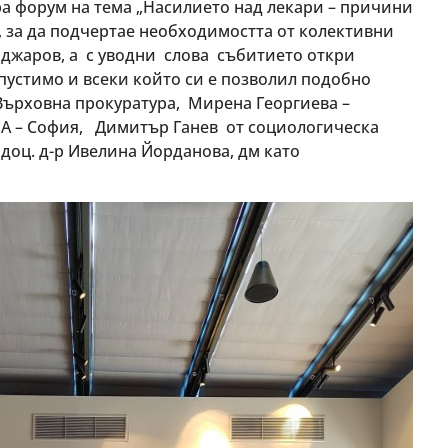
ра форум на тема „Насилието над лекари – причини
 за да подчертае необходимостта от колективни
аджаров, а с уводни слова събитието откри
пустимо и всеки който си е позволил подобно
Върховна прокуратура, Мирена Георгиева –
МА – София, Димитър Ганев от социологическа
доц. д-р Ивелина Йорданова, дм като