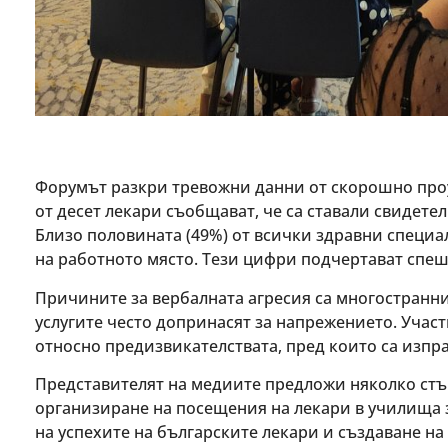
Форумът разкри тревожни данни от скорошно проу
от десет лекари съобщават, че са ставали свидете
Близо половината (49%) от всички здравни специали
на работното място. Тези цифри подчертават спеш
Причините за вербалната агресия са многостранни
услугите често допринасят за напрежението. Учас
относно предизвикателствата, пред които са изпр
Представителят на медиите предложи няколко стъ
организиране на посещения на лекари в училища з
на успехите на българските лекари и създаване на