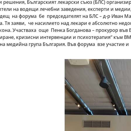
 решения, Българският лекарски съюз (БЛС) организи
тели на водещи лечебни заведения, експерти и медии,
одещ на форума бе председателят на БЛС – д-р Иван М
. Тя заяви, че насилието над лекари е абсолютно недо
кона. Участваха още Пенка Богданова – прокурор във 
тиране, кризисни интервенции и психотерапия“ към В
на медийна група България. Във форума взе участие и 