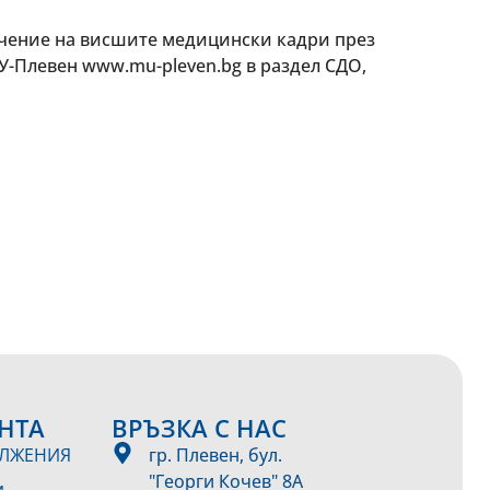
чение на висшите медицински кадри през
МУ-Плевен www.mu-pleven.bg в раздел СДО,
НТА
ВРЪЗКА С НАС
ЪЛЖЕНИЯ
гр. Плевен, бул.
"Георги Кочев" 8А