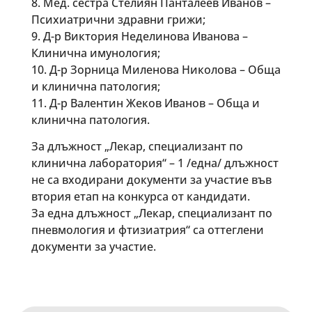
8. Мед. сестра Стелиян Панталеев Иванов –
Психиатрични здравни грижи;
9. Д-р Виктория Неделинова Иванова –
Клинична имунология;
10. Д-р Зорница Миленова Николова – Обща
и клинична патология;
11. Д-р Валентин Жеков Иванов – Обща и
клинична патология.
За длъжност „Лекар, специализант по
клинична лаборатория“ – 1 /една/ длъжност
не са входирани документи за участие във
втория етап на конкурса от кандидати.
За една длъжност „Лекар, специализант по
пневмология и фтизиaтрия“ са оттеглени
документи за участие.