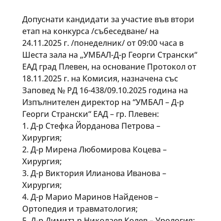
Допуснати кандидати за участие във втори
етап на конкурса /събеседване/ на
24.11.2025 г. /понеделник/ от 09:00 часа в
Шеста зала на „УМБАЛ-Д-р Георги Странски“
ЕАД град Плевен, на основание Протокол от
18.11.2025 г. на Комисия, назначена със
Заповед № РД 16-438/09.10.2025 година на
Изпълнителен директор на “УМБАЛ – Д-р
Георги Странски“ ЕАД – гр. Плевен:
1. Д-р Стефка Йорданова Петрова –
Хирургия;
2. Д-р Мирена Любомирова Коцева –
Хирургия;
3. Д-р Виктория Илианова Иванова –
Хирургия;
4. Д-р Марио Маринов Найденов –
Ортопедия и травматология;
5. Д-р Димитър Николаев Колев – Урология;