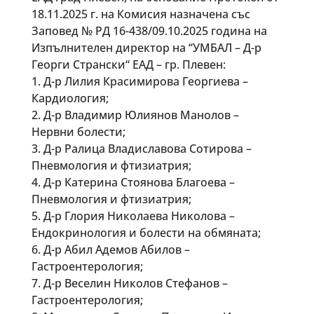
18.11.2025 г. на Комисия назначена със
Заповед № РД 16-438/09.10.2025 година на
Изпълнителен директор на “УМБАЛ – Д-р
Георги Странски“ ЕАД – гр. Плевен:
1. Д-р Лилия Красимирова Георгиева –
Кардиология;
2. Д-р Владимир Юлиянов Манолов –
Нервни болести;
3. Д-р Ралица Владиславова Сотирова –
Пневмология и фтизиатрия;
4. Д-р Катерина Стоянова Благоева –
Пневмология и фтизиатрия;
5. Д-р Глория Николаева Николова –
Ендокринология и болести на обмяната;
6. Д-р Абил Адемов Абилов –
Гастроентерология;
7. Д-р Веселин Николов Стефанов –
Гастроентерология;