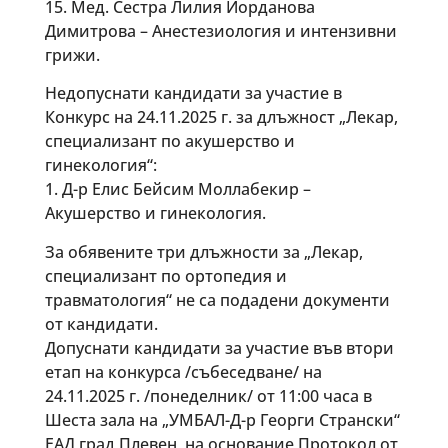
15. Мед. Сестра Лилия Йорданова
Димитрова – Анестезиология и интензивни
грижи.
Недопуснати кандидати за участие в
Конкурс на 24.11.2025 г. за длъжност „Лекар,
специализант по акушерство и
гинекология“:
1. Д-р Елис Бейсим Моллабекир –
Акушерство и гинекология.
За обявените три длъжности за „Лекар,
специализант по ортопедия и
травматология“ не са подадени документи
от кандидати.
Допуснати кандидати за участие във втори
етап на конкурса /събеседване/ на
24.11.2025 г. /понеделник/ от 11:00 часа в
Шеста зала на „УМБАЛ-Д-р Георги Странски“
ЕАД град Плевен, на основание Протокол от