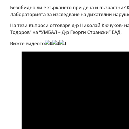
Безобидно ли е хъркането при деца и възрастни? К
Лабораторията за изследване на дихателни наруш
На тези въпроси отговаря д-р Николай Кючуков- 
Тодоров“ на “УМБАЛ – Д-р Георги Странски” ЕАД.
Вижте видеото