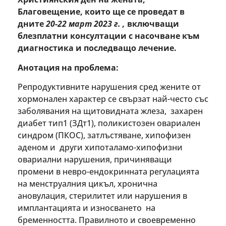
Благовещение, които ще се проведат в
дните
20-22 март 2023 г. ,
включващи
блезплатни консултации с насочване към
диагностика и последващо лечение.
Анотация на проблема:
Репродуктивните нарушения сред жените от
хормонален характер се свързат най-често със
заболявания на щитовидната жлеза, захарен
диабет тип1 (ЗДт1), поликистозен овариален
синдром (ПКОС), затлъстяване, хипофизен
аденом и други хипоталамо-хипофизни
овариални нарушения, причиняващи
промени в невро-ендокринната регулацията
на менструалния цикъл, хронична
ановулация, стерилитет или нарушения в
имплантацията и износването на
бременността. Правилното и своевременно