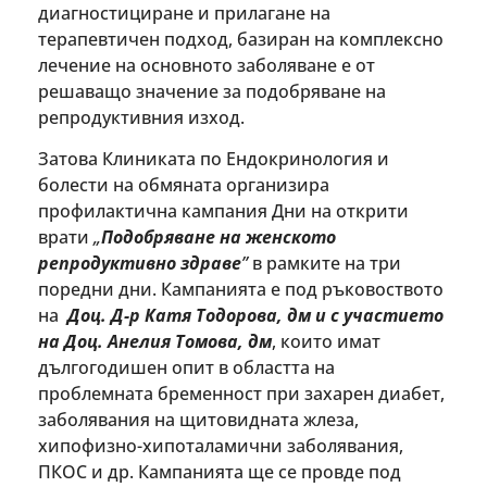
диагностициране и прилагане на
терапевтичен подход, базиран на комплексно
лечение на основното заболяване е от
решаващо значение за подобряване на
репродуктивния изход.
Затова Клиниката по Ендокринология и
болести на обмяната организира
профилактична кампания Дни на открити
врати
„
Подобряване на женското
репродуктивно здраве
”
в рамките на три
поредни дни. Кампанията е под ръковоството
на
Доц. Д-р Катя Тодорова, дм и с участието
на Доц. Анелия Томова, дм
, които имат
дългогодишен опит в областта на
проблемната бременност при захарен диабет,
заболявания на щитовидната жлеза,
хипофизно-хипоталамични заболявания,
ПКОС и др. Кампанията ще се провде под