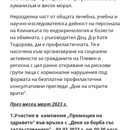
хуманизъм и висок морал.
Неразделна част от общата лечебна, учебна и
научно-изследователска дейност на персонала
на Клиниката по ендокринология и болести
на обмяната, с ръководител Доц. Д-р Катя
Тодорова, дм е профилактичната. Тя е
насочена към организиране на социални
активности за гражданите на Плевен и
региона с цел ранно откриване на рискови
групи лица с хормонални нарушения под
формата на безплатни профилактични
консултативни прегледи „Дни на открити
врати”.
През месец март 2023 г.
1.Участие в кампания „Промоция на
здравето” във връзка с „Деня за борба със
затлъстяването” –
04.03.2023 г. от 10
:
30
часа