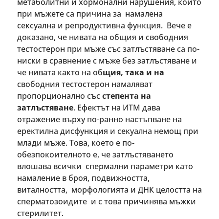
метаболитни и хормонални нарушения, които
при мъжете са причина за намалена
сексуална и репродуктивна функция. Вече е
доказано, че нивата на общия и свободния
тестостерон при мъже със затлъстяване са по-
ниски в сравнение с мъже без затлъстяване и
че нивата както на об­
щия, така и на
свободния тестостерон намаляват
пропорционално със
степента на
затлъстяване
. Ефектът на ИТМ дава
отражение върху по-ранно настъпване на
еректилна дисфункция и секуална немощ при
млади мъже. Това, което е по-
обезпокоителното е, че затлъстяването
влошава всички спермални параметри като
намаление в броя, подвижността,
виталността, морфологията и ДНК целостта на
сперматозоидите и с това причинява мъжки
стерилитет.