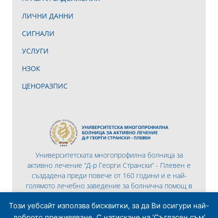
ЛИЧНИ ДАННИ
СИГНАЛИ
УСЛУГИ
НЗОК
ЦЕНОРАЗПИС
Университетската многопрофилна болница за
активно лечение “Д-р Георги Странски” - Плевен е
създадена преди повече от 160 години и е най-
голямото лечебно заведение за болнична помощ в
Северна България.
Този уебсайт използва бисквитки, за да Ви осигури най-
доброто преживяване. С натискане на ‘Съгласен съм’