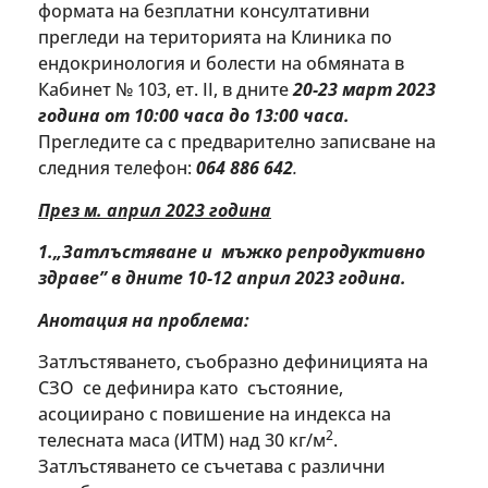
формата на безплатни консултативни
прегледи на територията на Клиника по
ендокринология и болести на обмяната в
Кабинет № 103, ет. ІІ, в дните
20-23 март
2023
година
от 10:00 часа до 13:00 часа.
Прегледите са с предварително записване на
следния телефон:
064 886 642
.
През м. април 2023 година
1.„Затлъстяване и мъжко репродуктивно
здраве” в дните 10-12 април 2023 година.
Анотация на проблема:
Затлъстяването, съобразно дефиницията на
СЗО се дефинира като състояние,
асоциирано с повишение на индекса на
2
телесната маса (ИТМ) над 30 кг/м
.
Затлъстяването се съчетава с различни