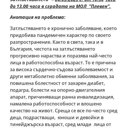
до 13.00 часа в сградата на МОЛ ”Плевен”.
Анотация на проблема:
Затлъстяването е хронично заболяване, което
придобива пандемичен характер по своето
разпространение. Както в света, така и в
България, честота на затлъстяването
прогресивно нараства и поразява най-често
лица в работоспособна възраст. То е причина
за висока сърдечно-съдова заболеваемост и
други метаболитно обменни заболявания, за
повишена болестност от захарен диабет,
подагра, болести на опорно-двигателния
апарат, причиняващи ранна инвалидизация,
намалена работоспособност и влошено
качество на живот. Среща се все по-често сред
деца, подрастващи, юноши и девойки в
тинейджърска възраст, сред млади лица от