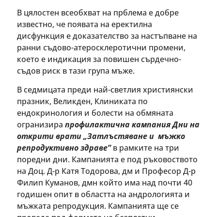
В цялостен всеобхват на прблема е добре
известно, че появата на еректилна
дисфункция е доказателство за настъпване на
ранни съдово-атеросклеротични промени,
което е индикация за повишен сърдечно-
съдов риск в тази група мъже.
В седмицата преди най-светлия християнски
празник, Великден, Клиниката по
ендокринология и болести на обмяната
огранизира
профилактична кампания Дни на
открити врати „Затлъстяване и мъжко
репродуктивно здраве”
в рамките на три
поредни дни. Кампанията е под ръковоството
на Доц. Д-р Катя Тодорова, дм и Професор Д-р
Филип Куманов, дмн който има над почти 40
годишен опит в областта на андрологията и
мъжката репродукция. Кампанията ще се