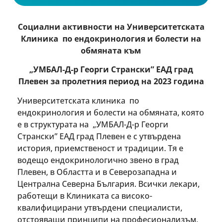
Социални активности на Университетската
Клиника по ендокринология и болести на
обмяната към
„УМБАЛ-Д-р Георги Странски” ЕАД град
Плевен за пролетния период на 2023 година
Университетската клиника по
ендокринология и болести на обмяната, която
е в структурата на „УМБАЛ-Д-р Георги
Странски” ЕАД град Плевен е с утвърдена
история, приемственост и традиции. Тя е
водещо ендокринологично звено в град
Плевен, в Областта и в Северозападна и
Централна Северна България. Всички лекари,
работещи в Клиниката са високо-
квалифицирани утвърдени специалисти,
отстояващи принципи на професионализъм,