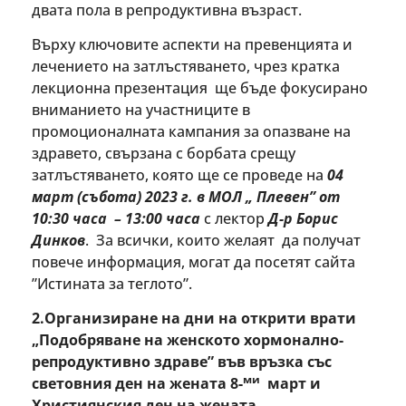
двата пола в репродуктивна възраст.
Върху ключовите аспекти на превенцията и
лечението на затлъстяването, чрез кратка
лекционна презентация ще бъде фокусирано
вниманието на участниците в
промоционалната кампания за опазване на
здравето, свързана с борбата срещу
затлъстяването, която ще се проведе на
04
март (събота) 2023 г. в МОЛ „ Плевен” от
10:30 часа – 13:00 часа
с лектор
Д-р Борис
Динков
. За всички, които желаят да получат
повече информация, могат да посетят сайта
”Истината за теглото”.
2.Организиране на дни на открити врати
„Подобряване на женското хормонално-
репродуктивно здраве” във връзка със
ми
световния ден на жената 8-
март и
Християнския ден на жената,